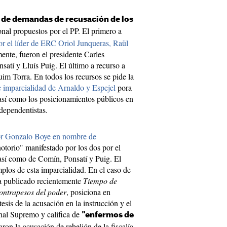
a de demandas de recusación de los
nal propuestos por el PP. El primero a
or el líder de ERC Oriol Junqueras, Raül
ente, fueron el presidente Carles
atí y Lluís Puig. El último a recurso a
uim Torra. En todos los recursos se pide la
de imparcialidad de Arnaldo y Espejel
pora
 así como los posicionamientos públicos en
ndependentistas.
por Gonzalo Boye en nombre de
notorio" manifestado por los dos por el
 así como de Comín, Ponsatí y Puig. El
plos de esta imparcialidad. En el caso de
ha publicado recientemente
Tiempo de
contrapesos del poder
, posiciona en
esis de la acusación en la instrucción y el
unal Supremo y califica de
"enfermos de
aron la acusación de rebelión de la fiscalía.