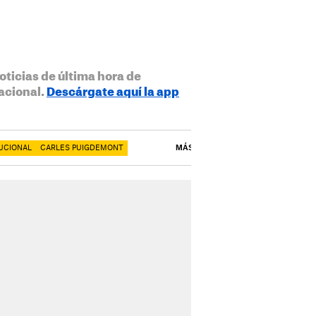
oticias de última hora de
acional.
Descárgate aquí la app
UCIONAL
CARLES PUIGDEMONT
MÁS