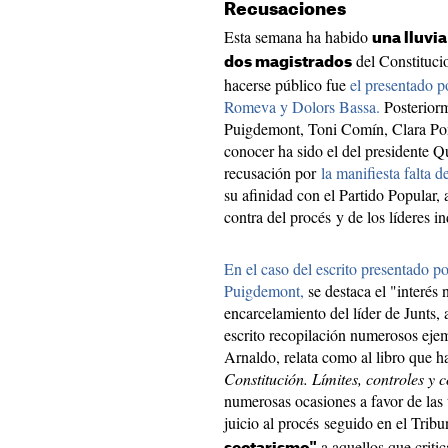
Recusaciones
Esta semana ha habido
una lluvi
del Constitucio
dos magistrados
hacerse público fue
el presentado p
Romeva y Dolors Bassa.
Posteriorm
Puigdemont, Toni Comín, Clara Pons
conocer ha sido el del presidente Q
recusación por
la manifiesta falta 
su afinidad con el Partido Popular,
contra del procés y de los líderes i
En el caso del escrito presentado 
Puigdemont,
se destaca el "interés 
encarcelamiento del líder de Junts,
escrito recopilación numerosos ejem
Arnaldo, relata como al libro que 
Constitución. Límites, controles y 
numerosas ocasiones a favor de las t
juicio al procés seguido en el Trib
a aquellos que critic