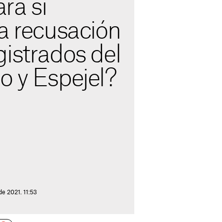
rá si
a recusación
istrados del
o y Espejel?
e 2021. 11:53