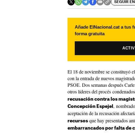
SEGUIR EN
Añade ElNacional.cat a tus f
forma gratuita
ACTI
El 18 de noviembre se constituyó el
con la entrada de nuevos magistrado
PSOE. Dos semanas después Carles
otros líderes del procés condenados 
recusación contra los magist
, nombrados
Concepción Espejel
aceptación de la recusación afectarí
que hay presentados ante
recursos
embarrancados por falta de 