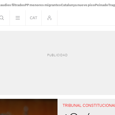
audios filtrados
PP menores migrantes
Catalunya nuevo pico
Peinado
Trag
TRIBUNAL CONSTITUCIONA