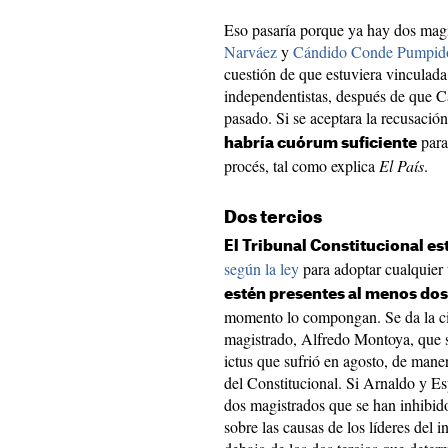
Eso pasaría porque ya hay dos magi
Narváez
y
Cándido Conde Pumpid
cuestión de que estuviera vinculada 
independentistas, después de que Ca
pasado. Si se aceptara la recusació
para
habría cuórum suficiente
procés, tal como explica
El País
.
Dos tercios
El Tribunal Constitucional e
según la ley
para adoptar cualquier
estén presentes al menos dos
momento lo compongan. Se da la ci
magistrado, Alfredo Montoya, que s
ictus que sufrió en agosto, de man
del Constitucional. Si Arnaldo y Es
dos magistrados que se han inhibido
sobre las causas de los líderes del