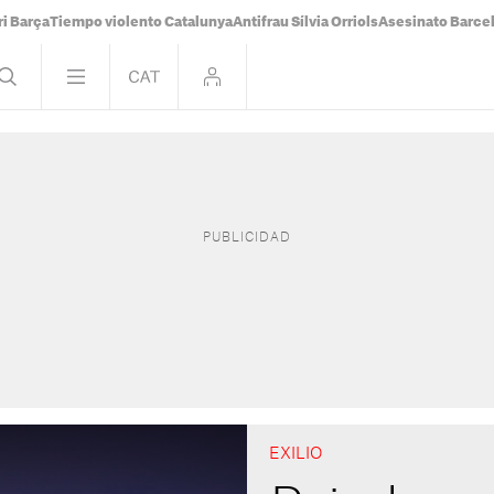
i Barça
Tiempo violento Catalunya
Antifrau Sílvia Orriols
Asesinato Barce
EXILIO