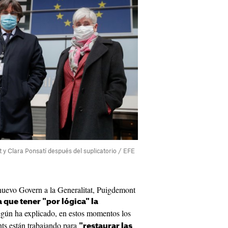
y Clara Ponsatí después del suplicatorio / EFE
nuevo Govern a la Generalitat, Puigdemont
a que tener "por lógica" la
egún ha explicado, en estos momentos los
ts están trabajando para
"restaurar las