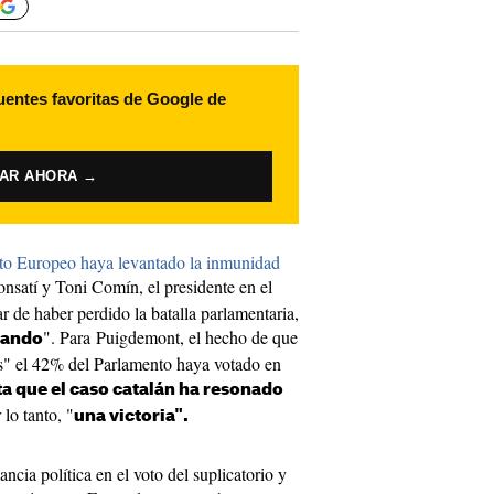
uentes favoritas de Google de
VAR AHORA →
to Europeo haya levantado la inmunidad
onsatí y Toni Comín, el presidente en el
r de haber perdido la batalla parlamentaria,
". Para Puigdemont, el hecho de que
anando
as" el 42% del Parlamento haya votado en
a que el caso catalán ha resonado
 lo tanto, "
una victoria".
ia política en el voto del suplicatorio y