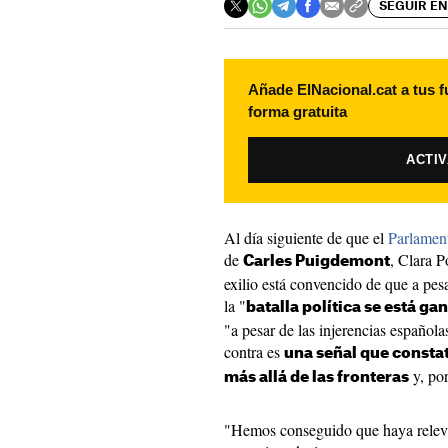
SEGUIR EN
Añade ElNacional.cat a tus f
forma gratuita
ACTI
Al día siguiente de que el
Parlamen
de
, Clara P
Carles Puigdemont
exilio está convencido de que a pesa
la "
batalla política se está g
"a pesar de las injerencias español
contra es
una señal que constat
y, por
más allá de las fronteras
"Hemos conseguido que haya relevanc