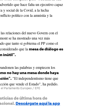
dvertido que hace falta un ejecutivo capaz
ca y social de la Covid, a la lucha
onflicto político con la amnistía y la
 las relaciones del nuevo Govern con el
emont se ha mostrado una vez más
rado que tanto si gobierna el PP como el
 considerado que la
mesa de diálogo es
n inútil".
abandonen las palabras y empiecen los
smo no hay una mesa donde haya
"El independentismo tiene que
ación".
ficción que vende el Estado", ha pedido.
n el Parlamento Europeo / EFE
oticias de última hora de
acional.
Descárgate aquí la app