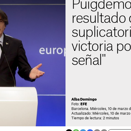
Puigdemon
resultado 
suplicator
victoria po
señal"
Alba Domingo
Foto:
EFE
Barcelona. Miércoles, 10 de marzo d
Actualizado: Miércoles, 10 de marzo
Tiempo de lectura: 2 minutos