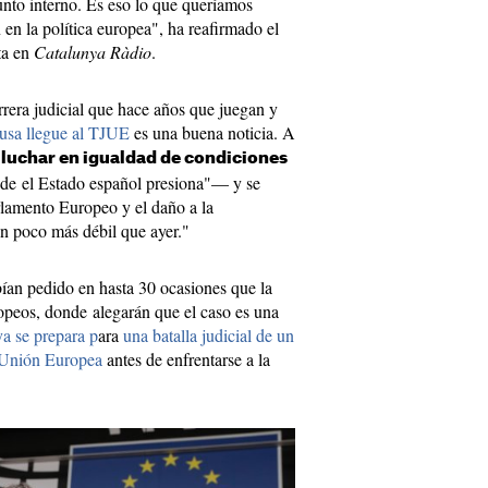
unto interno. Es eso lo que queríamos
n en la política europea", ha reafirmado el
ta en
Catalunya Ràdio
.
rera judicial que hace años que juegan y
ausa llegue al TJUE
es una buena noticia. A
n
luchar en igualdad de condiciones
e el Estado español presiona"— y se
rlamento Europeo y el daño a la
n poco más débil que ayer."
ían pedido en hasta 30 ocasiones que la
uropeos, donde alegarán que el caso es una
ya se prepara p
ara
una batalla judicial de un
a Unión Europea
antes de enfrentarse a la