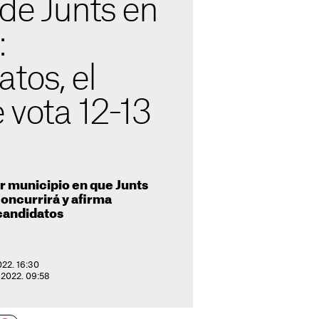
de Junts en
:
tos, el
e vota 12-13
r municipio en que Junts
concurrirá y afirma
candidatos
022. 16:30
e 2022. 09:58