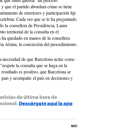
car que Junts querría "un proceso
" y que el partido abordará cómo se tiene
rtamento de exteriores y participación fije
 celebrar. Cada vez que se le ha preguntado
ido la consellera de Presidència, Laura
o territorial de la consulta en el
a ha quedado en manos de la consellera
ria Alsina, la concreción del procedimiento.
 la necesidad de que Barcelona actúe como
"respete la consulta que se haga en la
 resultado es positivo, que Barcelona se
 país y acompañe el país en decisiones y
oticias de última hora de
acional.
Descárgate aquí la app
MÁS