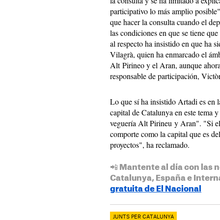
la consulta y se ha limitado a expli
participativo lo más amplio posible
que hacer la consulta cuando el depa
las condiciones en que se tiene que
al respecto ha insistido en que ha s
Vilagrà, quien ha enmarcado el ámbit
Alt Pirineo y el Aran, aunque ahor
responsable de participación, Victò
Lo que sí ha insistido Artadi es en
capital de Catalunya en este tema y 
veguería Alt Pirineu y Aran". "Si el
comporte como la capital que es del
proyectos", ha reclamado.
📲 Mantente al día con las n
Catalunya, España e Intern
gratuita de El Nacional
JUNTS PER CATALUNYA