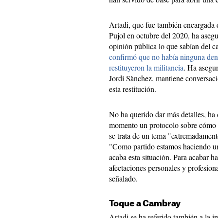
Artadi, que fue también encargada 
Pujol en octubre del 2020, ha aseg
opinión pública lo que sabían del 
confirmó que no había ninguna denu
restituyeron la militancia
. Ha asegur
Jordi Sànchez, mantiene conversaci
esta restitución.
No ha querido dar más detalles, ha 
momento un protocolo sobre cómo ac
se trata de un tema "extremadamente
"Como partido estamos haciendo un
acaba esta situación. Para acabar ha
afectaciones personales y profesion
señalado.
Toque a Cambray
Artadi se ha referido también a la i