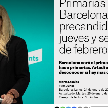
Primarias 
Barcelona
precandida
jueves y s
de febrero
Barcelona será el prime
hace primarias. Artadi 
desconocer si hay más 
Marta Lasalas
Foto:
Junts
Barcelona. Lunes, 24 de enero de 2
Actualizado: Martes, 25 de enero d
Tiempo de lectura: 3 minutos