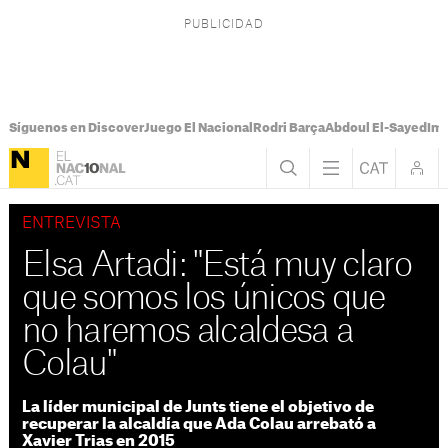
Síguenos en Discover
Juego El Nacional
Rodri Barça
Abdoul El-Sayed
Imá
ENTREVISTA
Elsa Artadi: "Está muy claro
que somos los únicos que
no haremos alcaldesa a
Colau"
La líder municipal de Junts tiene el objetivo de
recuperar la alcaldía que Ada Colau arrebató a
Xavier Trias en 2015