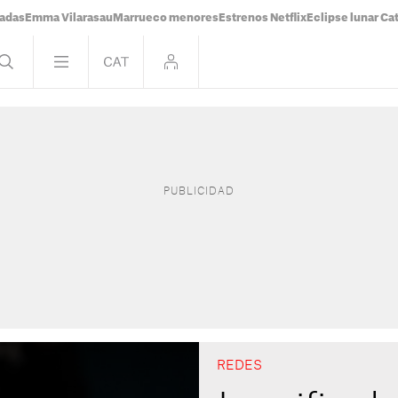
tadas
Emma Vilarasau
Marrueco menores
Estrenos Netflix
Eclipse lunar Ca
REDES