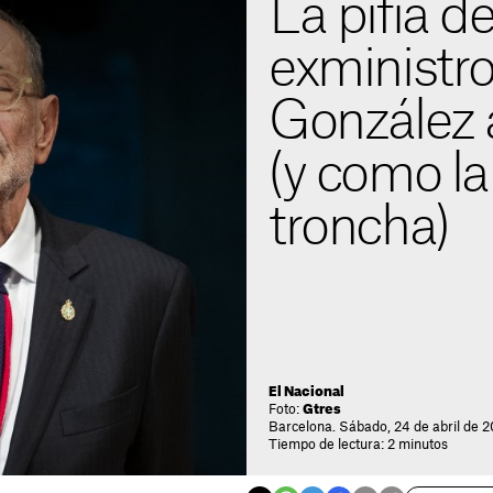
La pifia d
exministr
González 
(y como la
troncha)
El Nacional
Foto:
Gtres
Barcelona. Sábado, 24 de abril de 2
Tiempo de lectura: 2 minutos