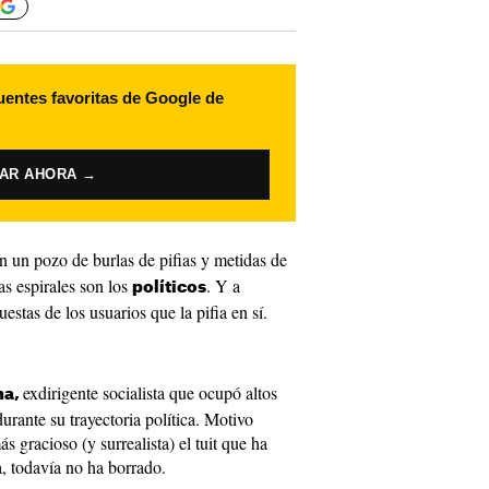
uentes favoritas de Google de
VAR AHORA →
n un pozo de burlas de pifias y metidas de
as espirales son los
. Y a
políticos
stas de los usuarios que la pifia en sí.
exdirigente socialista que ocupó altos
na,
urante su trayectoria política. Motivo
s gracioso (y surrealista) el tuit que ha
, todavía no ha borrado.