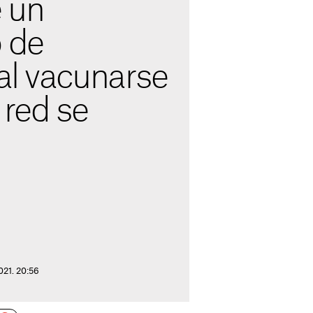
e un
o de
al vacunarse
 red se
021. 20:56