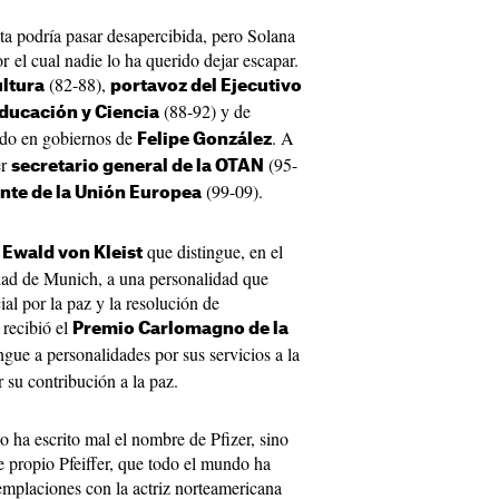
ota podría pasar desapercibida, pero Solana
or el cual nadie lo ha querido dejar escapar.
(82-88),
ultura
portavoz del Ejecutivo
(88-92) y de
Educación y Ciencia
do en gobiernos de
. A
Felipe González
er
(95-
secretario general de la OTAN
(99-09).
nte de la Unión Europea
que distingue, en el
Ewald von Kleist
dad de Munich, a una personalidad que
l por la paz y la resolución de
 recibió el
Premio Carlomagno de la
ingue a personalidades por sus servicios a la
 su contribución a la paz.
 ha escrito mal el nombre de Pfizer, sino
 propio Pfeiffer, que todo el mundo ha
emplaciones con la actriz norteamericana