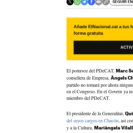
SEGUIR EN
Añade ElNacional.cat a tus f
forma gratuita
ACTI
El portavoz del PDeCAT,
Marc S
consellera de Empresa,
Àngels C
partido no tomará por ahora ningun
en el Congreso. En el Govern ya n
miembro del PDeCAT.
El presidente de la Generalitat,
Qui
del suyos cargos en Chacón
, así co
y a la Cultura,
Mariàngela Vilal