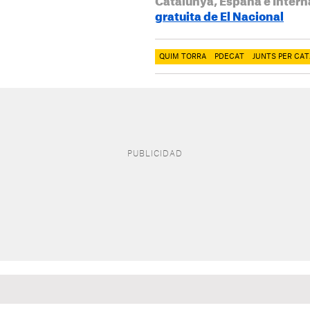
Catalunya, España e Intern
gratuita de El Nacional
QUIM TORRA
PDECAT
JUNTS PER CA