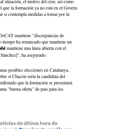
ual situación, el motivo del cese, así como
el que la formación ya no está en el Govern.
r si contempla medidas a tomar por la
PDeCAT mantiene "discrepancias de
mo tiempo ha remarcado que mantiene un
mantiene una línea abierta con el
ehí
i Sànchez]", ha asegurado.
unas posibles elecciones en Catalunya,
bre si Chacón sería la candidata del
ifestado que la formación se presentará
na "buena oferta" de país para los
oticias de última hora de