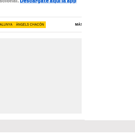
acional.
Descárgate aquí la app
TALUNYA
ÀNGELS CHACÓN
MÁS