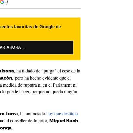
uentes favoritas de Google de
VAR AHORA →
, ha tildado de "purga" el cese de la
olsona
pero ha hecho evidente que el
hacón,
a medida de ruptura ni en el Parlament ni
o lo puede hacer, porque no queda ningún
, ha anunciado
hoy que destituía
m Torra
mo al conseller de Interior,
,
Miquel Buch
.
longa