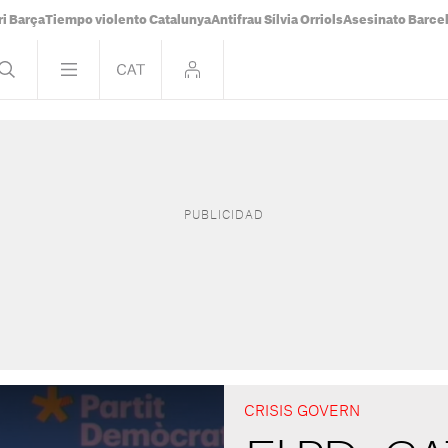
i Barça
Tiempo violento Catalunya
Antifrau Sílvia Orriols
Asesinato Barce
CRISIS GOVERN