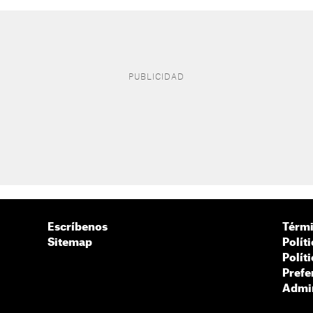
Escríbenos
Térmi
Sitemap
Polít
Polít
Prefe
Admin