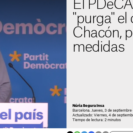
El PDeCAT
"purga" el
Chacón, p
medidas
Núria Segura Insa
Barcelona. Jueves, 3 de septiembre
Actualizado: Viernes, 4 de septiemb
Tiempo de lectura: 2 minutos