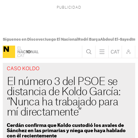
Síguenos en Discover
Juego El Nacional
Rodri Barça
Abdoul El-Sayed
Imá
CASO KOLDO
El número 3 del PSOE se
distancia de Koldo García:
“Nunca ha trabajado para
mí directamente”
Cerdán confirma que Koldo custodió los avales de
Sánchez en las primarias y niega que haya hablado
con él recientemente