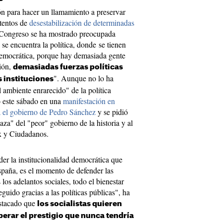
ón para hacer un llamamiento a preservar
ntentos de
desestabilización de determinadas
 Congreso se ha mostrado preocupada
se encuentra la política, donde se tienen
 democrática, porque hay demasiada gente
ción,
demasiadas fuerzas políticas
". Aunque no lo ha
s instituciones
 ambiente enrarecido" de la política
o este sábado en una
manifestación en
ra el gobierno de Pedro Sánchez
y se pidió
za" del "peor" gobierno de la historia y al
ox y Ciudadanos.
er la institucionalidad democrática que
spaña, es el momento de defender las
 los adelantos sociales, todo el bienestar
uido gracias a las políticas públicas", ha
estacado que
los socialistas quieren
uperar el prestigio que nunca tendría