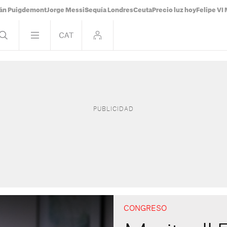
ián Puigdemont
Jorge Messi
Sequía Londres
Ceuta
Precio luz hoy
Felipe VI 
CONGRESO