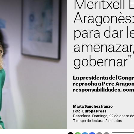
Meritxell 
Aragonès:
para dar l
amenazar,
gobernar"
La presidenta del Congr
reprocha a Pere Aragon
responsabilidades, com
Marta Sánchez Iranzo
Foto:
Europa Press
Barcelona. Domingo, 22 de enero de
Tiempo de lectura: 2 minutos