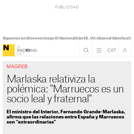
Síguenos en Discover
Juego El Nacional
Irán EE. UU.
Abascal Sánchez
Con
MAGREB
Marlaska relativiza la
polémica: "Marruecos es un
socio leal y fraternal"
El ministro del Interior, Fernando Grande-Marlaska,
afirma que las relaciones entre España y Marruecos
son "extraordinarias"