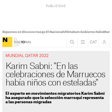
Síguenos en Discover
Juego El Nacional
Ultimátum Gobierno Italia
Marr
MUNDIAL QATAR 2022
Karim Sabni: "En las
celebraciones de Marruecos
había niños con esteladas"
El experto en movimientos migratorios Karim Sabni
ha asegurado que la selección marroquí representa
a las personas migradas