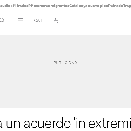
audios filtrados
PP menores migrantes
Catalunya nuevo pico
Peinado
Trag
 un acuerdo 'in extremi