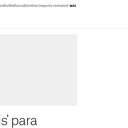
edia Mallorca
Destino imperio romano
Eclipse solar mapa
Precio de la luz
MÁS
s' para