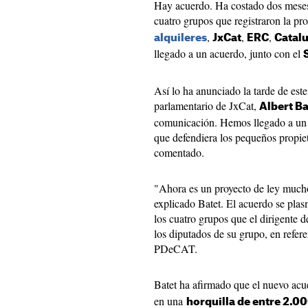
Hay acuerdo. Ha costado dos meses 
cuatro grupos que registraron la pr
,
,
,
alquileres
JxCat
ERC
Catal
llegado a un acuerdo, junto con el
Así lo ha anunciado la tarde de este
parlamentario de JxCat,
Albert Ba
comunicación. Hemos llegado a un 
que defendiera los pequeños propiet
comentado.
"Ahora es un proyecto de ley much
explicado Batet. El acuerdo se pla
los cuatro grupos que el dirigente 
los diputados de su grupo, en refer
PDeCAT.
Batet ha afirmado que el nuevo acue
en una
horquilla de entre 2.0