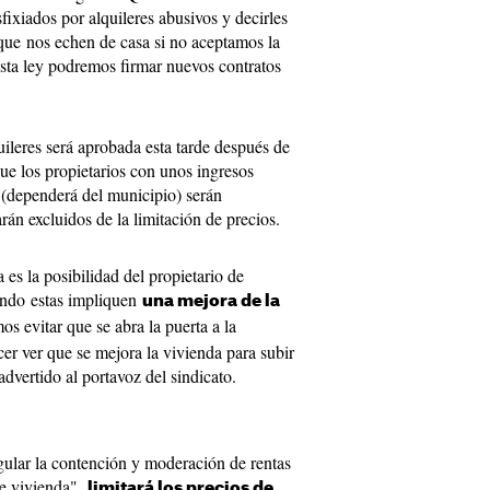
sfixiados por alquileres abusivos y decirles
que nos echen de casa si no aceptamos la
 esta ley podremos firmar nuevos contratos
quileres será aprobada esta tarde después de
ue los propietarios con unos ingresos
s (dependerá del municipio) serán
án excluidos de la limitación de precios.
es la posibilidad del propietario de
uando estas impliquen
una mejora de la
 evitar que se abra la puerta a la
cer ver que se mejora la vivienda para subir
dvertido al portavoz del sindicato.
gular la contención y moderación de rentas
de vivienda",
limitará los precios de