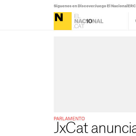
Síguenos en Discover
Juego El Nacional
ERC 
PARLAMENTO
JxCat anuncia