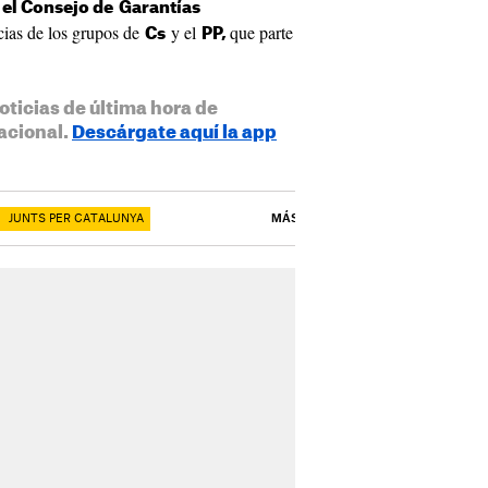
,
el Consejo de
Garantías
ncias de los grupos de
y el
que parte
Cs
PP,
oticias de última hora de
acional.
Descárgate aquí la app
JUNTS PER CATALUNYA
MÁS