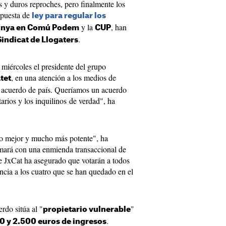
y duros reproches, pero finalmente los
opuesta de
ley para regular los
y la
, han
unya en Comú Podem
CUP
.
Sindicat de Llogaters
 miércoles el presidente del grupo
, en una atención a los medios de
tet
acuerdo de país. Queríamos un acuerdo
arios y los inquilinos de verdad", ha
o mejor y mucho más potente", ha
smará con una enmienda transaccional de
de JxCat ha asegurado que votarán a todos
encia a los cuatro que se han quedado en el
rdo sitúa al "
"
propietario vulnerable
.
00 y 2.500 euros de ingresos