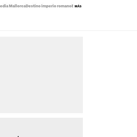
edia Mallorca
Destino imperio romano
Eclipse solar mapa
Precio de la luz
MÁS