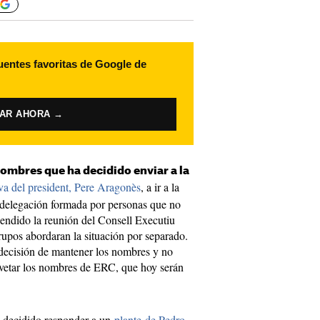
uentes favoritas de Google de
VAR AHORA →
 nombres que ha decidido enviar a la
va del president, Pere Aragonès
, a ir a la
 delegación formada por personas que no
pendido la reunión del Consell Executiu
grupos abordaran la situación por separado.
decisión de mantener los nombres y no
i vetar los nombres de ERC, que hoy serán
a decidido responder a un
plante de Pedro