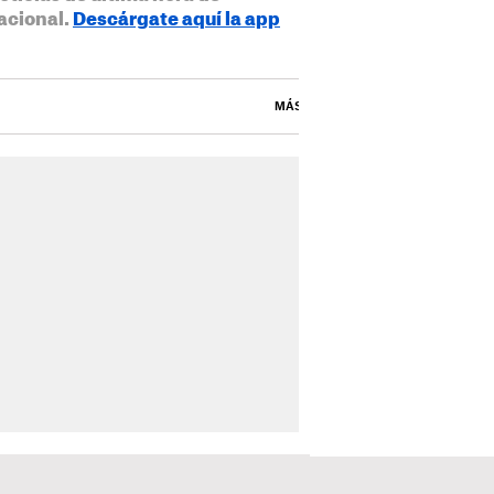
acional.
Descárgate aquí la app
MÁS