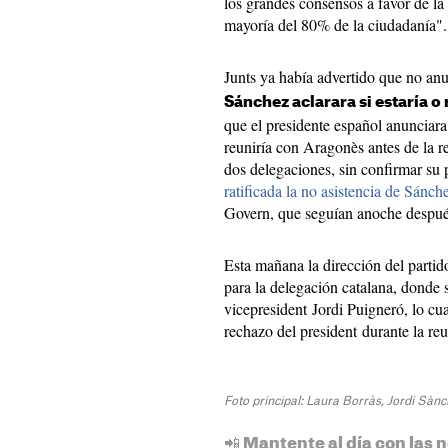
los grandes consensos a favor de la
mayoría del 80% de la ciudadanía".
Junts ya había advertido que no anu
Sánchez aclarara si estaría o
que el presidente español anunciar
reuniría con Aragonès antes de la r
dos delegaciones, sin confirmar su 
ratificada la no asistencia de Sánch
Govern, que seguían anoche después 
Esta mañana la dirección del parti
para la delegación catalana, donde 
vicepresident Jordi Puigneró, lo cu
rechazo del president durante la re
Foto principal: Laura Borràs, Jordi Sàn
📲 Mantente al día con las n