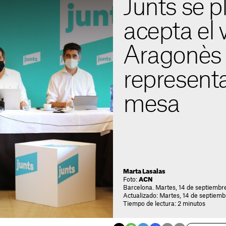
Junts se p
acepta el 
Aragonès 
representa
mesa
Marta Lasalas
Foto:
ACN
Barcelona. Martes, 14 de septiembre
Actualizado: Martes, 14 de septiemb
Tiempo de lectura: 2 minutos