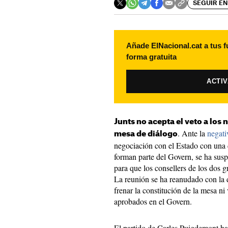
SEGUIR EN
Añade ElNacional.cat a tus f
forma gratuita
ACTI
Junts no acepta el veto a los
. Ante la
negati
mesa de diálogo
negociación con el Estado con una
forman parte del Govern, se ha sus
para que los consellers de los dos 
La reunión se ha reanudado con la 
frenar la constitución de la mesa n
aprobados en el Govern.
El partido de Carles Puigdemont h