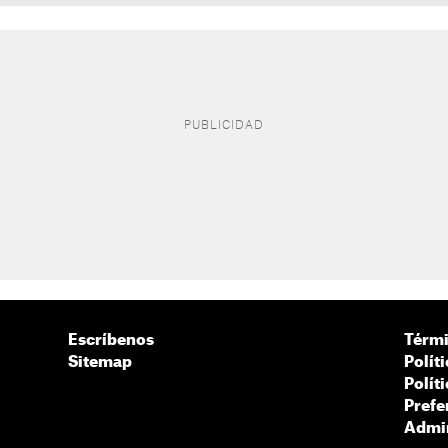
Escríbenos
Térmi
Sitemap
Polít
Polít
Prefe
Admin