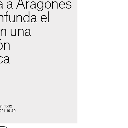
sa a Aragonès
nfunda el
on una
ón
ca
1. 15:12
021. 19:49