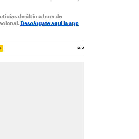
oticias de última hora de
acional.
Descárgate aquí la app
A
MÁS