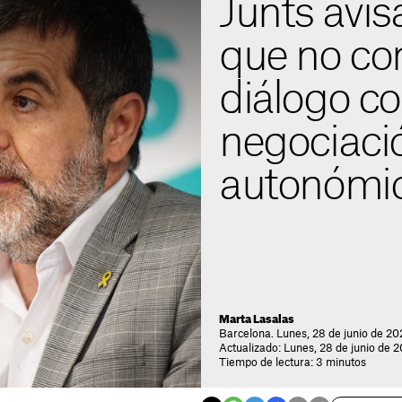
Junts avi
que no co
diálogo c
negociaci
autonómi
Marta Lasalas
Barcelona. Lunes, 28 de junio de 202
Actualizado: Lunes, 28 de junio de 2
Tiempo de lectura: 3 minutos