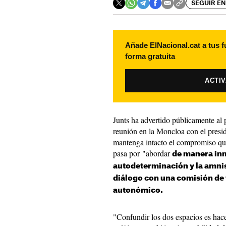
SEGUIR EN
Añade ElNacional.cat a tus f
forma gratuita
ACTI
Junts ha advertido públicamente al 
reunión en la Moncloa con el presi
mantenga intacto el compromiso que
pasa por "abordar
de manera inm
autodeterminación y la amnis
diálogo con una comisión de 
autonómico.
"Confundir los dos espacios es hacer