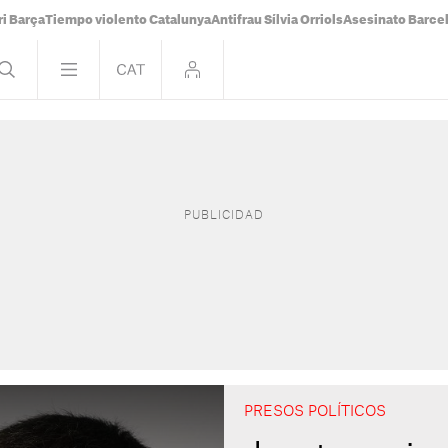
i Barça
Tiempo violento Catalunya
Antifrau Sílvia Orriols
Asesinato Barce
PRESOS POLÍTICOS