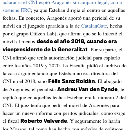
aclarar si el CNI espió Aragonès sin amparo legal, como
sostiene ERC
; ya que Esteban dirigía el centro en aquellas
fechas. En concreto, Aragonès aportó una pericial de su
móvil en el juzgado (paralela a la de
CatalanGate
, hecha
por el grupo Citizen Lab), que afirma que se le infectó el
móvil al menos
desde el año 2018, cuando era
. Por su parte, el
vicepresidente de la Generalitat
CNI afirmó que tenía autorización judicial para espiarlo
entre los años 2019 y 2020. La Fiscalía pidió el archivo de
la casa argumentando que Esteban no era directora del
CNI en el 2018, sino
. El abogado
Félix Sanz Roldán
de Aragonès, el penalista
, le
Andreu Van den Eynde
replicó que en aquellas fechas Esteban era la número 2 del
CNI. El juez tenía que pedir el móvil de Aragonès para
hacer un nuevo informe con peritos judiciales, como exige
el fiscal
. Y seguramente lo harán
Roberto Valverde
los Mossos, tal como han hecho con móviles de políticos