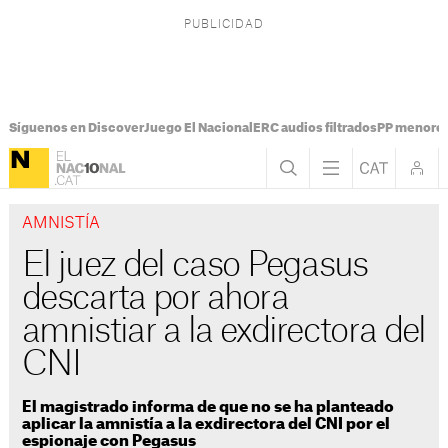
Síguenos en Discover
Juego El Nacional
ERC audios filtrados
PP menores
AMNISTÍA
El juez del caso Pegasus
descarta por ahora
amnistiar a la exdirectora del
CNI
El magistrado informa de que no se ha planteado
aplicar la amnistía a la exdirectora del CNI por el
espionaje con Pegasus