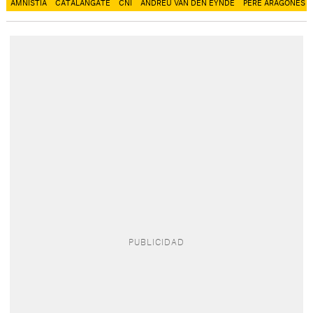
AMNISTÍA
CATALANGATE
CNI
ANDREU VAN DEN EYNDE
PERE ARAGONÈS