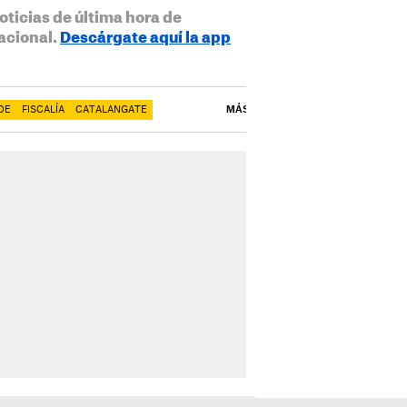
oticias de última hora de
acional.
Descárgate aquí la app
DE
FISCALÍA
CATALANGATE
MÁS