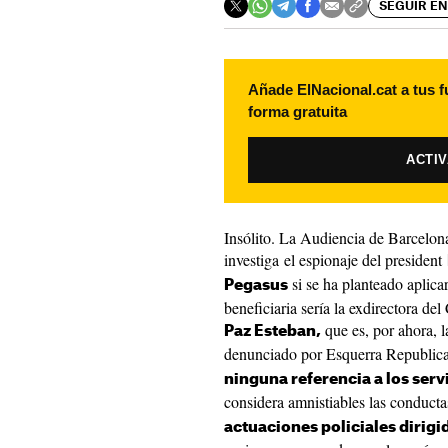
SEGUIR EN
Añade ElNacional.cat a tus f
forma gratuita
ACTI
Insólito. La Audiencia de Barcelon
investiga el espionaje del president
si se ha planteado aplicar
Pegasus
beneficiaria sería la exdirectora de
que es, por ahora, l
Paz Esteban,
denunciado por Esquerra Republica
ninguna referencia a los serv
considera amnistiables las conduct
actuaciones policiales dirigid