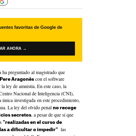
uentes favoritas de Google de
VAR AHORA →
a ha preguntado al magistrado que
con el software
Pere Aragonès
 la ley de amnistía. En este caso, la
l Centro Nacional de Inteligencia (CNI),
a única investigada en este procedimiento,
na. La ley del olvido penal
no recoge
, a pesar de que sí que
icios secretos
as
"realizadas en el curso de
las
as a dificultar o impedir"