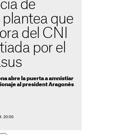
cia de
 plantea que
tora del CNI
iada por el
asus
na abre la puerta a amnistiar
pionaje al president Aragonès
4. 20:00