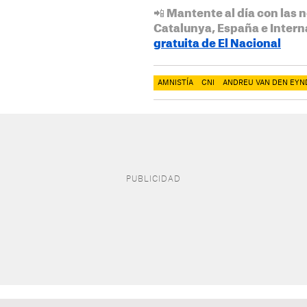
📲 Mantente al día con las n
Catalunya, España e Intern
gratuita de El Nacional
AMNISTÍA
CNI
ANDREU VAN DEN EYN