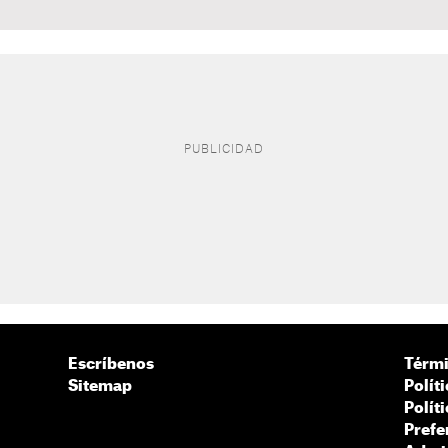
Escríbenos
Térmi
Sitemap
Polít
Polít
Prefe