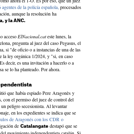
como ahora el 1-O. Es por eso, que un juez
 agentes de la policía española,
procesados
ación, aunque la resolución ha
a, y la ANC.
ido acceso
ElNacional.cat
este lunes, la
elona, pregunta al juez del caso Pegasus, el
a, si "de oficio o a instancias de una de las
e la ley orgánica 1/2024, y "si, en caso
 Es decir, es una invitación a hacerlo o a
nsa se lo ha planteado. Por ahora.
ependentista
tió que había espiado Pere Aragonès y
 con el permiso del juez de control del
un peligro secesionista. Al levantar
onaje, en los expedientes se indica que se
nculos de Aragonés con los CDR o
igación de
destapó que se
Catalangate
del movimiento independentista catalán. Si