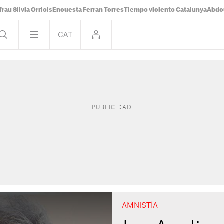
frau Sílvia Orriols
Encuesta Ferran Torres
Tiempo violento Catalunya
Abdou
AMNISTÍA