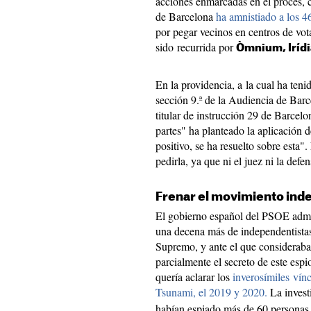
acciones enmarcadas en el procés, 
de Barcelona
ha amnistiado a los 46
por pegar vecinos en centros de vot
sido recurrida por
Òmnium, Irídi
En la providencia, a la cual ha ten
sección 9.ª de la Audiencia de Barc
titular de instrucción 29 de Barcelon
partes" ha planteado la aplicación d
positivo, se ha resuelto sobre esta".
pedirla, ya que ni el juez ni la defe
Frenar el movimiento ind
El gobierno español del PSOE admi
una decena más de independentistas,
Supremo, y ante el que consideraba 
parcialmente el secreto de este espi
quería aclarar los
inverosímiles ví
Tsunami, el 2019 y 2020.
La invest
habían espiado más de 60 personas 