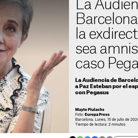
La Audien
Barcelona
la exdirec
sea amnist
caso Peg
La Audiencia de Barcelo
a Paz Esteban por el es
con Pegasus
Mayte Piulachs
Foto:
Europa Press
Barcelona. Lunes, 15 de julio de 202
Tiempo de lectura: 2 minutos