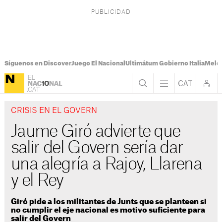
Síguenos en Discover
Juego El Nacional
Ultimátum Gobierno Italia
Melon
CRISIS EN EL GOVERN
Jaume Giró advierte que
salir del Govern sería dar
una alegría a Rajoy, Llarena
y el Rey
Giró pide a los militantes de Junts que se planteen si
no cumplir el eje nacional es motivo suficiente para
salir del Govern