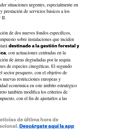
der situaciones urgentes, especialmente en
y prestación de servicios básicos a los
 II.
ación de dos nuevos fondos específicos,
impuesto sobre instalaciones que inciden
stará
destinado a la gestión forestal y
, con actuaciones centradas en la
ica
ación de áreas degradadas por la sequía
ones de especies cinegéticas. El segundo
el sector pesquero, con el objetivo de
las nuevas restricciones europeas y
ividad económica en este ámbito estratégico
creto también modifica los criterios de
puesto, con el fin de ajustarlos a las
oticias de última hora de
acional.
Descárgate aquí la app