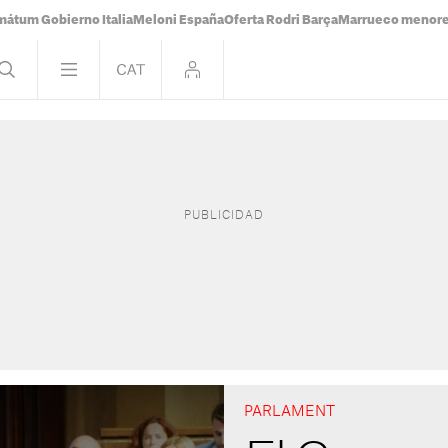
mátum Gobierno Italia
Meloni España
Oferta Rodri Barça
Marrueco menor
PARLAMENT