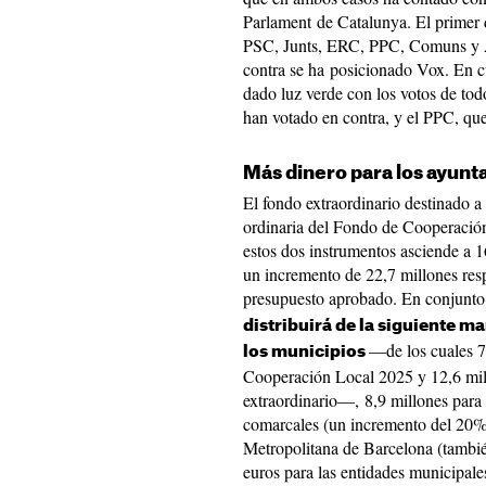
Parlament de Catalunya. El primer d
PSC, Junts, ERC, PPC, Comuns y Al
contra se ha posicionado Vox. En c
dado luz verde con los votos de to
han votado en contra, y el PPC, que
Más dinero para los ayun
El fondo extraordinario destinado a 
ordinaria del Fondo de Cooperación
estos dos instrumentos asciende a 1
un incremento de 22,7 millones resp
presupuesto aprobado. En conjunto,
distribuirá de la siguiente m
—de los cuales 7
los municipios
Cooperación Local 2025 y 12,6 mil
extraordinario—, 8,9 millones para
comarcales (un incremento del 20%
Metropolitana de Barcelona (tambi
euros para las entidades municipale