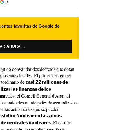
uentes favoritas de Google de
VAR AHORA →
eguido convalidar dos decretos que dotan
los entes locales. El primer decreto se
raordinario de
casi 22 millones de
lizar las finanzas de los
marcales, el Consell General d'Aran, el
las entidades municipales descentralizadas.
ía las actuaciones que se pueden
nsición Nuclear en las zonas
. El caso es
e de centrales nucleares
 el apoyo de una amplia mayoría del