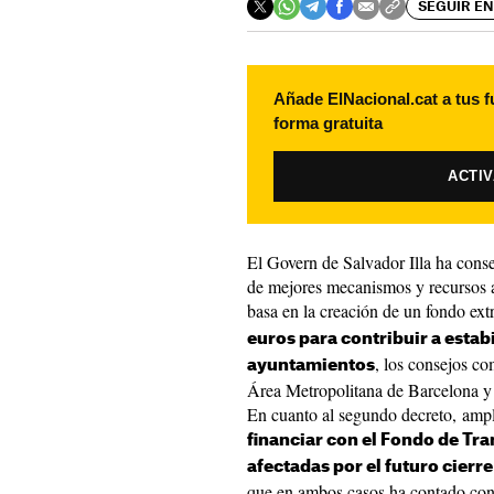
SEGUIR EN
Añade ElNacional.cat a tus f
forma gratuita
ACTI
El Govern de Salvador Illa ha cons
de mejores mecanismos y recursos a 
basa en la creación de un fondo ext
euros para contribuir a estabi
, los consejos co
ayuntamientos
Área Metropolitana de Barcelona y 
En cuanto al segundo decreto, ampl
financiar con el Fondo de Tra
afectadas por el futuro cierr
que en ambos casos ha contado con