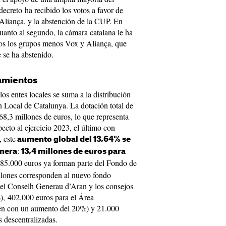
ecreto ha recibido los votos a favor de
iança, y la abstención de la CUP. En
uanto al segundo, la cámara catalana le ha
dos los grupos menos Vox y Aliança, que
 se ha abstenido.
tamientos
los entes locales se suma a la distribución
 Local de Catalunya. La dotación total de
68,3 millones de euros, lo que representa
ecto al ejercicio 2023, el último con
 este
aumento global del 13,64% se
:
anera
13,4 millones de euros para
85.000 euros ya forman parte del Fondo de
lones corresponden al nuevo fondo
 el Conselh Generau d’Aran y los consejos
), 402.000 euros para el Área
én con un aumento del 20%) y 21.000
s descentralizadas.