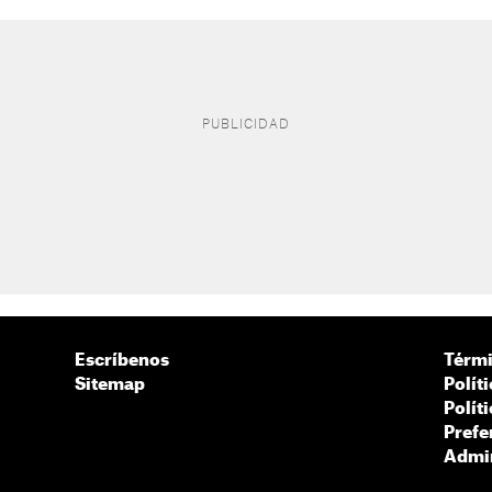
Escríbenos
Térmi
Sitemap
Polít
Polít
Prefe
Admin