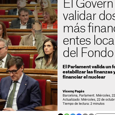
El Govern
validar do
más finan
entes loca
del Fondo
El Parlament valida un 
estabilizar las finanzas
financiar el nuclear
Vicenç Pagès
Barcelona, Parlament. Miércoles, 22
Actualizado: Miércoles, 22 de octubr
Tiempo de lectura: 2 minutos