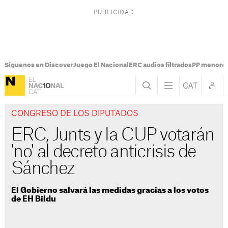
Síguenos en Discover
Juego El Nacional
ERC audios filtrados
PP menores
CONGRESO DE LOS DIPUTADOS
ERC, Junts y la CUP votarán
'no' al decreto anticrisis de
Sánchez
El Gobierno salvará las medidas gracias a los votos
de EH Bildu