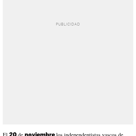
El
de
los independentistas vascos de
20
noviembre