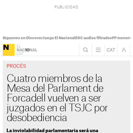
Síguenos en Discover
Juego El Nacional
ERC audios filtrados
PP menores
PROCÉS
Cuatro miembros de la
Mesa del Parlament de
Forcadell vuelven a ser
juzgados en el TSJC por
desobediencia
La inviolabilidad parlamentaria será una