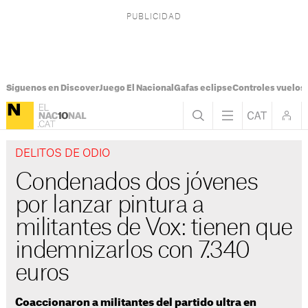
Síguenos en Discover
Juego El Nacional
Gafas eclipse
Controles vuelos I
DELITOS DE ODIO
Condenados dos jóvenes
por lanzar pintura a
militantes de Vox: tienen que
indemnizarlos con 7.340
euros
Coaccionaron a militantes del partido ultra en