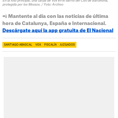
En la foto principal, una carpa de Vox en el barrio del Clot de Barcelona,
protegida por los Mossos. / Foto: Archivo
📲 Mantente al día con las noticias de última
hora de Catalunya, España e Internacional.
Descárgate aquí la app gratuita de El Nacional
SANTIAGO ABASCAL
VOX
FISCALÍA
JUZGADOS