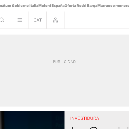
mátum Gobierno Italia
Meloni España
Oferta Rodri Barça
Marrueco menor
INVESTIDURA