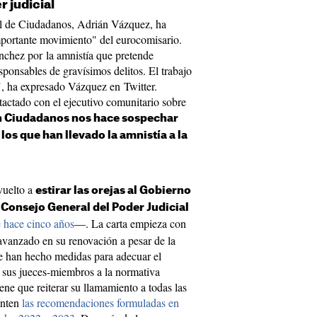
r judicial
al de Ciudadanos, Adrián Vázquez, ha
importante movimiento" del eurocomisario.
nchez por la amnistía que pretende
ponsables de gravísimos delitos. El trabajo
", ha expresado Vázquez en Twitter.
actado con el ejecutivo comunitario sobre
en Ciudadanos nos hace sospechar
los que han llevado la amnistía a la
 vuelto a
estirar las orejas al Gobierno
l Consejo General del Poder Judicial
 hace cinco años
—. La carta empieza con
avanzado en su renovación a pesar de la
e han hecho medidas para adecuar el
sus jueces-miembros a la normativa
ne que reiterar su llamamiento a todas las
enten
las recomendaciones formuladas en