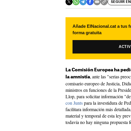
SEGUIR EN
Añade ElNacional.cat a tus f
forma gratuita
ACTI
La Comisión Europea ha pedi
,
ante las "serias preo
la amnistía
comisario europeo de Justicia, Didi
ministros en funciones de la Preside
Llop, para solicitar información "d
con Junts
para la investidura de Pe
facilitara información más detallada
material y temporal de esta ley prev
todavía no hay ninguna propuesta f