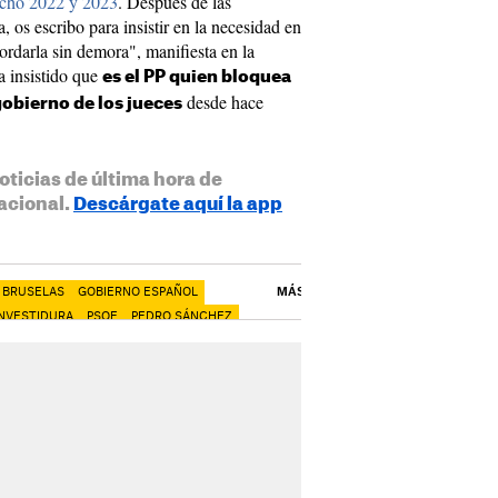
recho 2022 y 2023
. Después de las
 os escribo para insistir en la necesidad en
ordarla sin demora", manifiesta en la
a insistido que
es el PP quien bloquea
desde hace
gobierno de los jueces
oticias de última hora de
acional.
Descárgate aquí la app
BRUSELAS
GOBIERNO ESPAÑOL
MÁS
INVESTIDURA
PSOE
PEDRO SÁNCHEZ