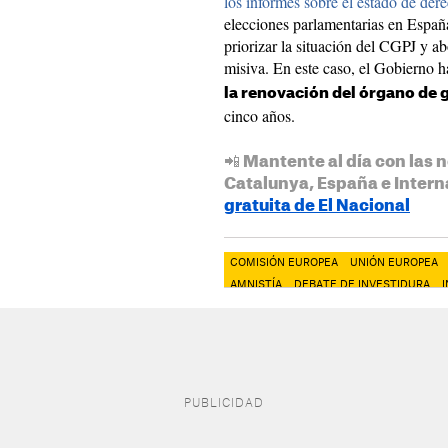
los informes sobre el estado de de
elecciones parlamentarias en España,
priorizar la situación del CGPJ y ab
misiva. En este caso, el Gobierno h
la renovación del órgano de 
cinco años.
📲 Mantente al día con las n
Catalunya, España e Intern
gratuita de El Nacional
COMISIÓN EUROPEA
UNIÓN EUROPEA
AMNISTÍA
DEBATE DE INVESTIDURA