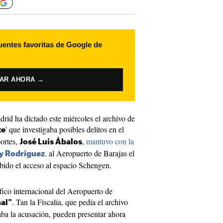
uentes favoritas de Google de
VAR AHORA →
rid ha dictado este miércoles el archivo de
' que investigaba posibles delitos en el
te
portes,
,
mantuvo con la
José Luís Ábalos
,
al Aeropuerto de Barajas el
y Rodríguez
bido el acceso al espacio Schengen.
áfico internacional del Aeropuerto de
. Tan la Fiscalía, que pedía el archivo
nal"
ba la acusación, pueden presentar ahora