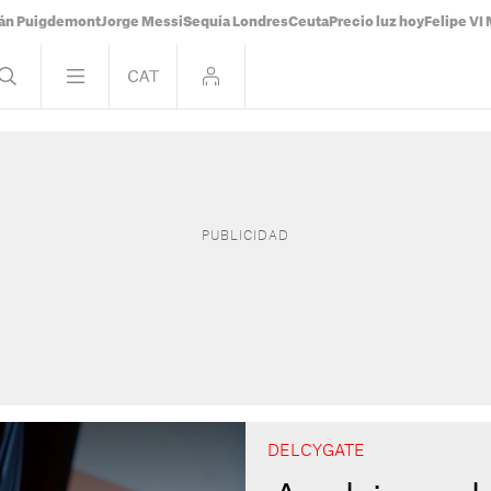
ián Puigdemont
Jorge Messi
Sequía Londres
Ceuta
Precio luz hoy
Felipe VI 
DELCYGATE