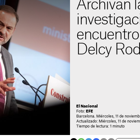
Archivan l
investigac
encuentro
Delcy Rod
El Nacional
Foto:
EFE
Barcelona. Miércoles, 11 de noviemb
Actualizado: Miércoles, 11 de novie
Tiempo de lectura: 1 minuto