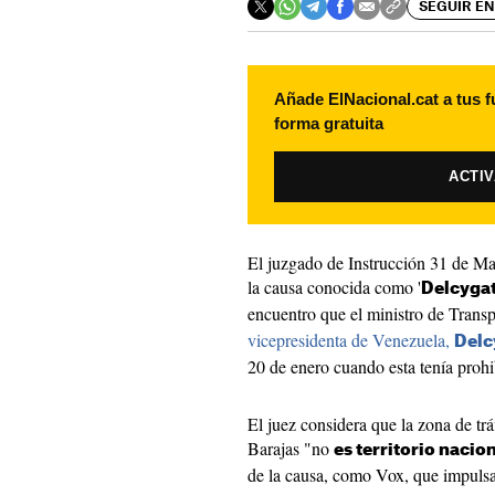
SEGUIR EN
Añade ElNacional.cat a tus f
forma gratuita
ACTI
El juzgado de Instrucción 31 de Mad
la causa conocida como '
Delcyga
encuentro que el ministro de Trans
vicepresidenta de Venezuela,
Delc
20 de enero cuando esta tenía prohi
El juez considera que la zona de tr
Barajas "no
es territorio nacio
de la causa, como Vox, que impulsa