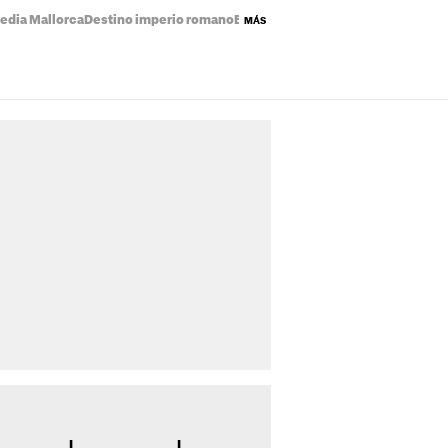
edia Mallorca
Destino imperio romano
Eclipse solar mapa
Precio de la luz
MÁS