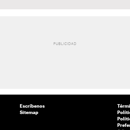
Escríbenos
Térmi
Sitemap
Polít
Polít
Prefe