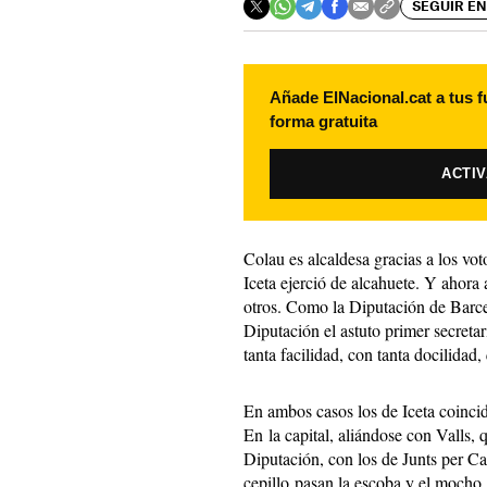
SEGUIR EN
Añade ElNacional.cat a tus f
forma gratuita
ACTI
Colau es alcaldesa gracias a los vo
Iceta ejerció de alcahuete. Y ahora 
otros. Como la Diputación de Barcel
Diputación el astuto primer secreta
tanta facilidad, con tanta docilidad,
En ambos casos los de Iceta coincid
En la capital, aliándose con Valls, 
Diputación, con los de Junts per Ca
cepillo pasan la escoba y el mocho