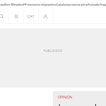
audios filtrados
PP menores migrantes
Catalunya nuevo pico
Peinado
Trag
OPINIÓN