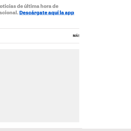
oticias de última hora de
acional.
Descárgate aquí la app
MÁS