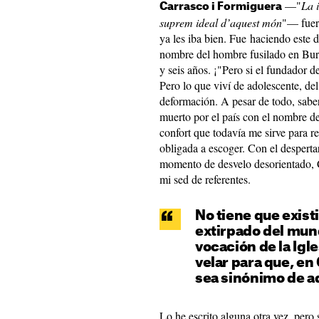
—"
La 
Carrasco i Formiguera
suprem ideal d’aquest món
"— fuer
ya les iba bien. Fue haciendo este 
nombre del hombre fusilado en Bur
y seis años. ¡"Pero si el fundador d
Pero lo que viví de adolescente, de
deformación. A pesar de todo, saber
muerto por el país con el nombre de
confort que todavía me sirve para re
obligada a escoger. Con el despertar
momento de desvelo desorientado, 
mi sed de referentes.
No tiene que exist
extirpado del mun
vocación de la Igle
velar para que, en
sea sinónimo de a
Lo he escrito alguna otra vez, pero