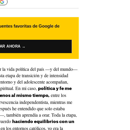
uentes favoritas de Google de
VAR AHORA →
r la vida política del país —y del mundo—
sta etapa de transición y de intensidad
 entorno y del adolescente acompañan,
spiritual. En mi caso,
política y fe me
entre los
menos al mismo tiempo,
rvescencia independentista, mientras me
spués he entendido que solo estaba
, también aprendía a orar. Toda la etapa,
ecuerdo
haciendo equilibrios con un
en los entornos católicos, yo era la