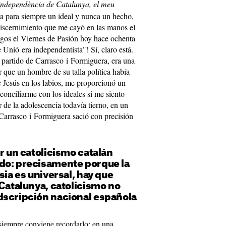
independència de Catalunya, el meu
a para siempre un ideal y nunca un hecho,
discernimiento que me cayó en las manos el
gos el Viernes de Pasión hoy hace ochenta
e Unió era independentista"! Sí, claro está.
l partido de Carrasco i Formiguera, era una
 que un hombre de su talla política había
 Jesús en los labios, me proporcionó un
conciliarme con los ideales si me siento
 de la adolescencia todavía tierno, en un
Carrasco i Formiguera sació con precisión
ir un catolicismo catalán
do: precisamente porque la
sia es universal, hay que
 Catalunya, catolicismo no
dscripción nacional española
 siempre conviene recordarlo: en una