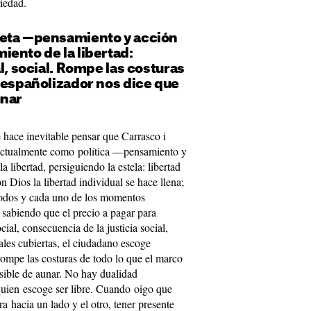
iedad.
reta —pensamiento y acción
ento de la libertad:
al, social. Rompe las costuras
 españolizador nos dice que
unar
 hace inevitable pensar que Carrasco i
lectualmente como política —pensamiento y
libertad, persiguiendo la estela: libertad
n Dios la libertad individual se hace llena;
 todos y cada uno de los momentos
n sabiendo que el precio a pagar para
ocial, consecuencia de la justicia social,
ales cubiertas, el ciudadano escoge
rompe las costuras de todo lo que el marco
sible de aunar. No hay dualidad
quien escoge ser libre. Cuando oigo que
a hacia un lado y el otro, tener presente