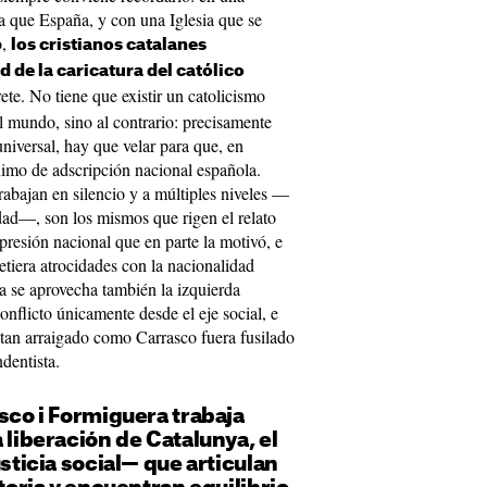
a que España, y con una Iglesia que se
o,
los cristianos catalanes
de la caricatura del católico
te. No tiene que existir un catolicismo
el mundo, sino al contrario: precisamente
universal, hay que velar para que, en
nimo de adscripción nacional española.
abajan en silencio y a múltiples niveles —
ad—, son los mismos que rigen el relato
presión nacional que en parte la motivó, e
tiera atrocidades con la nacionalidad
 se aprovecha también la izquierda
conflicto únicamente desde el eje social, e
 tan arraigado como Carrasco fuera fusilado
dentista.
asco i Formiguera trabaja
 liberación de Catalunya, el
usticia social— que articulan