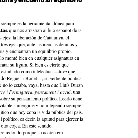
storia y encuentran equilibrio
 siempre es la herramienta idónea para
que nos arrastran al hilo español de la
stas
s ejes: la liberación de Catalunya, el
 tres ejes que, ante las inercias de unos y
toria y encuentran un equilibrio propio.
 lo monté bien en cualquier asignatura en
atar su figura. Si bien es cierto que
e estudiado como intelectual —tuve que
ndo Reguer i Bonet—, su vertiente política
 O no lo estaba, vaya, hasta que Lluís Duran
co i Formiguera, pensament i acció
, una
sobre su pensamiento político. Leerlo tiene
itable sumergirse y no ir tejiendo siempre
ítico que hoy copa la vida pública del país.
 político, es decir, la aptitud para ejercer la
 otra cojea. En este sentido,
ico redondo porque su acción era