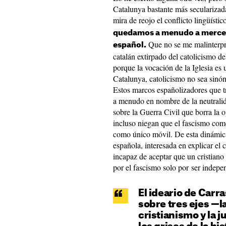
Catalunya bastante más secularizad
mira de reojo el conflicto lingüístic
quedamos a menudo a merced 
Que no se me malinterpre
español.
catalán extirpado del catolicismo d
porque la vocación de la Iglesia es 
Catalunya, catolicismo no sea sinó
Estos marcos españolizadores que tr
a menudo en nombre de la neutralid
sobre la Guerra Civil que borra la o
incluso niegan que el fascismo come
como único móvil. De esta dinámica
española, interesada en explicar el 
incapaz de aceptar que un cristiano
por el fascismo solo por ser indepen
El ideario de Carr
sobre tres ejes —la
cristianismo y la j