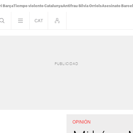
i Barça
Tiempo violento Catalunya
Antifrau Sílvia Orriols
Asesinato Barce
OPINIÓN