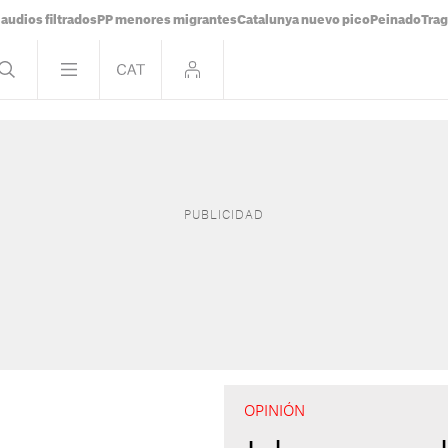
audios filtrados
PP menores migrantes
Catalunya nuevo pico
Peinado
Trag
OPINIÓN