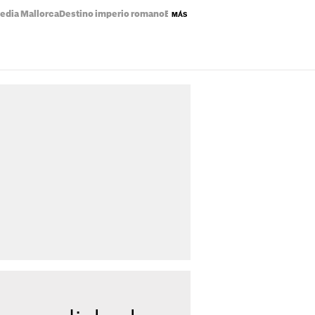
edia Mallorca
Destino imperio romano
Eclipse solar mapa
Precio de la luz
MÁS