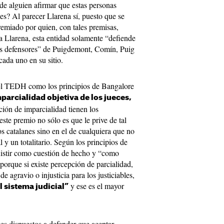
ede alguien afirmar que estas personas
les? Al parecer Llarena sí, puesto que se
emiado por quien, con tales premisas,
a Llarena, esta entidad solamente “defiende
ados defensores” de Puigdemont, Comín, Puig
cada uno en su sitio.
 del TEDH como los principios de Bangalore
mparcialidad objetiva de los jueces,
ción de imparcialidad tienen los
ste premio no sólo es que le prive de tal
os catalanes sino en el de cualquiera que no
l y un totalitario. Según los principios de
xistir como cuestión de hecho y “como
porque si existe percepción de parcialidad,
de agravio o injusticia para los justiciables,
y ese es el mayor
l sistema judicial”
es dispuestos a defender que aceptar