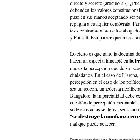
directo y secreto (artículo 23). ¿Pu
defienden los valores constituciona
puso en sus manos aceptando ser pr
repugna a cualquier demócrata. Par
tesis contrarias a las de los abog
y Ponsatí. Eso parece que coloca a 
Lo cierto es que tanto la doctrina
hacen un especial hincapié en
la i
que es la percepción que de su posi
ciudadanos. En el caso de Llarena, e
percepción en el caso de los polític
sea un teocon, un teócrata neolibera
Bangalore, la imparcialidad debe e
cuestión de percepción razonable”, 
si de esos actos se deriva sensación 
“se destruye la confianza en e
mal que puede acaecer.
Parece mentira que haya tantos juec