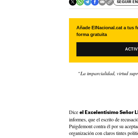
SEGUIR EN
Añade ElNacional.cat a tus f
forma gratuita
ACTI
“La imparcialidad, virtud supre
Dice
el Excelentísimo Señor L
informes, que el escrito de recusac
Puigdemont contra él por su acept
organización con claros tintes polí