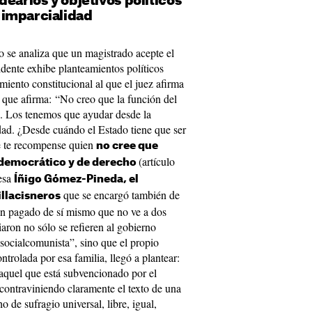
dearios y objetivos políticos
imparcialidad
o se analiza que un magistrado acepte el
dente exhibe planteamientos políticos
iento constitucional al que el juez afirma
o que afirma: “No creo que la función del
s. Los tenemos que ayudar desde la
aridad. ¿Desde cuándo el Estado tiene que ser
e te recompense quien
no cree que
(artículo
 democrático y de derecho
resa
Íñigo Gómez-Pineda, el
que se encargó también de
illacisneros
tan pagado de sí mismo que no ve a dos
aron no sólo se refieren al gobierno
socialcomunista”, sino que el propio
trolada por esa familia, llegó a plantear:
aquel que está subvencionado por el
contraviniendo claramente el texto de una
 de sufragio universal, libre, igual,