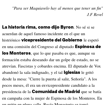
"Para ser Maquiavelo hay al menos que tener un fin"
J.F Revel
. No sé si se
La historia rima, como dijo Byron
acuerdan de aquel famoso incidente en el que un
histriónico
le espetó
vicepresidente del Gobierno
en una comisión del Congreso al diputado
Espinosa de
, que lo que pasaba es que, aunque su
los Monteros
formación estaba deseando dar un golpe de estado, no se
atrevían. Fascistas y cobardes encima. El diputado de Vox
abandonó la sala indignado, y el tal
le gritó
Iglesias
desde la mesa: "Cierre la puerta al salir, Señoría". A los
pocos meses, él era un exvicepresidente candidato a la
presidencia de la
que se batía
Comunidad de Madrid
en campaña con la mujer de Espinosa de los Monteros. En
un mitin en plena calle, Rocío Monasterio se tomó