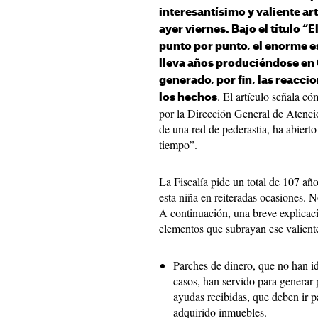
interesantísimo y valiente ar
ayer viernes. Bajo el título “
punto por punto, el enorme e
lleva años produciéndose en 
generado, por fin, las reacci
. El artículo señala c
los hechos
por la Dirección General de Atenció
de una red de pederastia, ha abiert
tiempo”.
La Fiscalía pide un total de 107 añ
esta niña en reiteradas ocasiones. 
A continuación, una breve explicac
elementos que subrayan ese valiente
Parches de dinero, que no han i
casos, han servido para generar 
ayudas recibidas, que deben ir p
adquirido inmuebles.