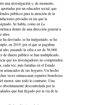
erto una investigación y, de momento,
s aportadas por un educador social, que
ondos públicos para la atención de la
undaciones privadas en las que la
 asignado. Se habla, como en
La
istémica dentro de una dirección general a
ez años.
e ha desviado, se ha malgastado, se ha
emplo, en 2019, por el que se pagaban
l año, pasando la cifra a ser de 56.000
es de dinero público se han multiplicado,
ncia que los investigadores no comprenden.
, cada vez, más familias en el Estado
son arrancados de sus hogares. Un hecho
chas veces enmascaran espurios beneficios
del menor, sino todo lo contrario. Una
to absolutamente descontrolada por la
ñados que han llegado por la vía de la