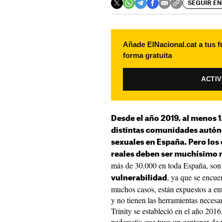
SEGUIR EN
Añade ElNacional.cat a tus f
forma gratuita
ACTI
Desde el año 2019, al menos 1
distintas comunidades autó
sexuales en España. Pero los
reales deben ser muchísimo
más de 30.000 en toda España, son
, ya que se encue
vulnerabilidad
muchos casos, están expuestos a en
y no tienen las herramientas necesa
Trinity se estableció en el año 201
pederastia que tuvo un centenar de 