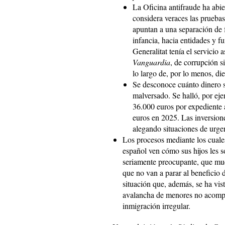
La Oficina antifraude ha abi
considera veraces las prueba
apuntan a una separación de f
infancia, hacia entidades y f
Generalitat tenía el servicio
Vanguardia
, de corrupción s
lo largo de, por lo menos, di
Se desconoce cuánto dinero s
malversado. Se halló, por ej
36.000 euros por expediente a
euros en 2025. Las inversion
alegando situaciones de urge
Los procesos mediante los cuales
español ven cómo sus hijos les 
seriamente preocupante, que mu
que no van a parar al beneficio 
situación que, además, se ha vis
avalancha de menores no acompa
inmigración irregular.