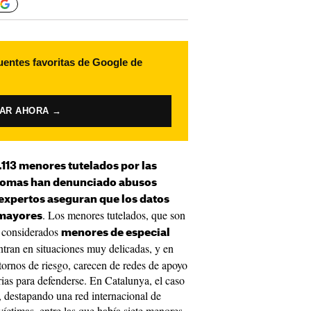
uentes favoritas de Google de
VAR AHORA →
.113 menores tutelados por las
nomas han denunciado abusos
 expertos aseguran que los datos
. Los menores tutelados, que son
 mayores
 considerados
menores de especial
ntran en situaciones muy delicadas, y en
tornos de riesgo, carecen de redes de apoyo
rias para defenderse. En Catalunya, el caso
6, destapando una red internacional de
víctimas, entre las que había siete menores