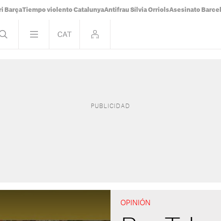
i Barça
Tiempo violento Catalunya
Antifrau Sílvia Orriols
Asesinato Barce
OPINIÓN