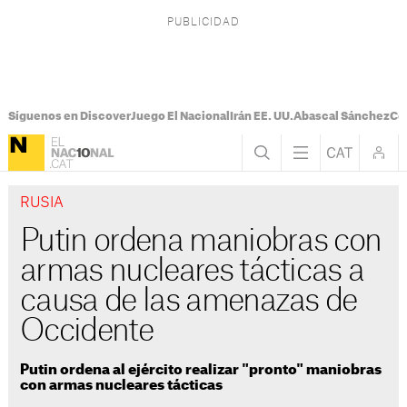
Síguenos en Discover
Juego El Nacional
Irán EE. UU.
Abascal Sánchez
Con
RUSIA
Putin ordena maniobras con
armas nucleares tácticas a
causa de las amenazas de
Occidente
Putin ordena al ejército realizar "pronto" maniobras
con armas nucleares tácticas