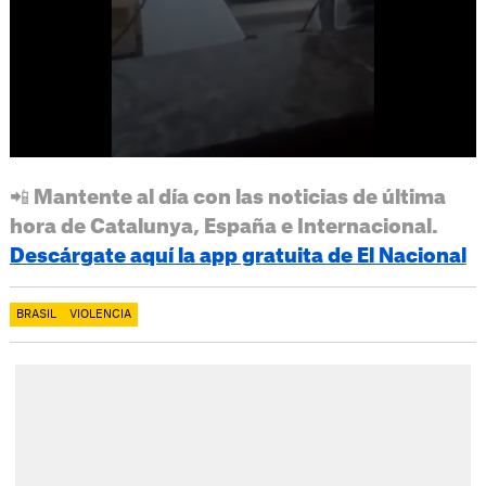
📲 Mantente al día con las noticias de última
hora de Catalunya, España e Internacional.
Descárgate aquí la app gratuita de El Nacional
BRASIL
VIOLENCIA