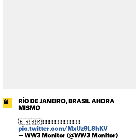
RÍO DE JANEIRO, BRASIL AHORA
MISMO
🇧🇷🇧🇷‼️‼️‼️‼️‼️‼️‼️‼️‼️‼️‼️‼️‼️
pic.twitter.com/MxUz9L8hKV
— WW3 Monitor (@WW3_Monitor)