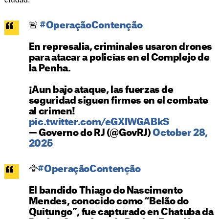
🚨
#OperaçãoContenção
En represalia, criminales usaron drones
para atacar a policías en el Complejo de
la Penha.
¡Aun bajo ataque, las fuerzas de
seguridad siguen firmes en el combate
al crimen!
pic.twitter.com/eGXIWGABkS
— Governo do RJ (@GovRJ)
October 28,
2025
🦅
#OperaçãoContenção
El bandido Thiago do Nascimento
Mendes, conocido como “Belão do
Quitungo”, fue capturado en Chatuba da