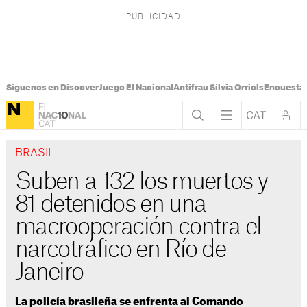
Síguenos en Discover
Juego El Nacional
Antifrau Sílvia Orriols
Encuesta 
BRASIL
Suben a 132 los muertos y
81 detenidos en una
macrooperación contra el
narcotráfico en Río de
Janeiro
La policía brasileña se enfrenta al Comando