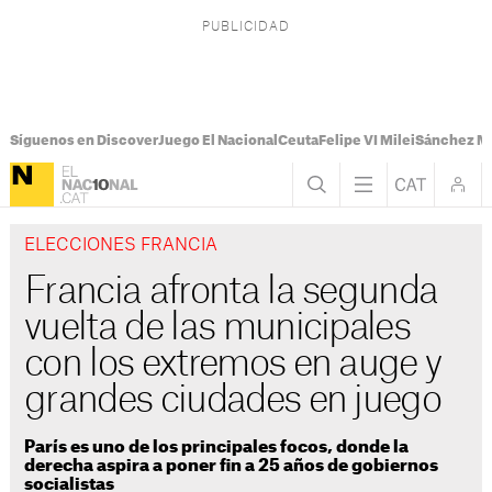
Síguenos en Discover
Juego El Nacional
Ceuta
Felipe VI Milei
Sánchez M
ELECCIONES FRANCIA
Francia afronta la segunda
vuelta de las municipales
con los extremos en auge y
grandes ciudades en juego
París es uno de los principales focos, donde la
derecha aspira a poner fin a 25 años de gobiernos
socialistas