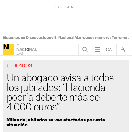
Síguenos en Discover
Juego El Nacional
Marruecos menores
Terremoto
JUBILADOS
Un abogado avisa a todos
los jubilados: “Hacienda
podría deberte más de
4.000 euros”
Miles de jubilados se ven afectados por esta
situación