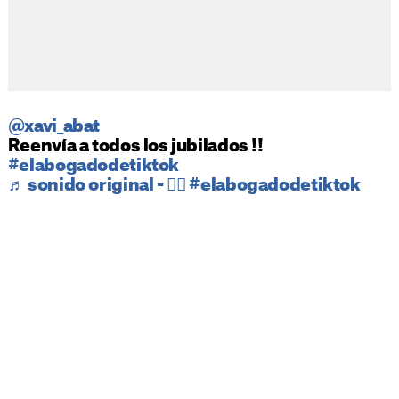
@xavi_abat
Reenvía a todos los jubilados !!
#elabogadodetiktok
♬ sonido original - 🙋‍♂️ #elabogadodetiktok