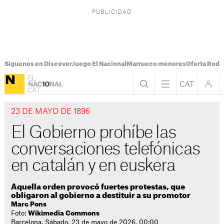
Síguenos en Discover
Juego El Nacional
Marrueco menores
Oferta Rodri
23 DE MAYO DE 1896
El Gobierno prohíbe las
conversaciones telefónicas
en catalán y en euskera
Aquella orden provocó fuertes protestas, que
obligaron al gobierno a destituir a su promotor
Marc Pons
Foto:
Wikimedia Commons
Barcelona. Sábado, 23 de mayo de 2026. 00:00