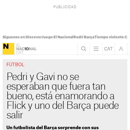
Síguenos en Discover
Juego El Nacional
Rodri Barça
Tiempo violento Ca
FÚTBOL
Pedri y Gavi no se
esperaban que fuera tan
bueno, está enamorando a
Flick y uno del Barça puede
salir
Un futbolista del Barça sorprende con sus