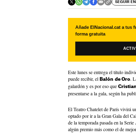
SEGUIR EN
Añade ElNacional.cat a tus f
forma gratuita
ACTI
Este lunes se entrega el título indi
puede recibir, el
. L
Balón
de Oro
galardón y es por eso que
Cristia
presentarse a la gala, según ha pub
El Teatro Chatelet de París vivirá u
optado por ir a la Gran Gala del C
de la temporada pasada en la Serie 
algún premio más como el de mejor