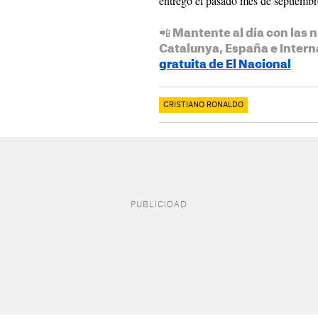
entregó el pasado mes de septiembr
📲 Mantente al día con las n
Catalunya, España e Intern
gratuita de El Nacional
CRISTIANO RONALDO