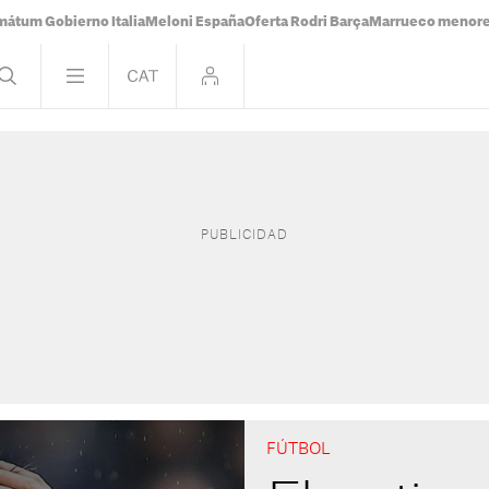
mátum Gobierno Italia
Meloni España
Oferta Rodri Barça
Marrueco menor
FÚTBOL