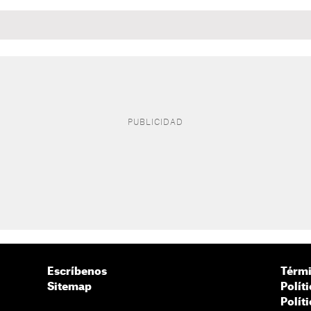
Escríbenos
Térmi
Sitemap
Polít
Polít