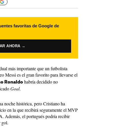
uentes favoritas de Google de
VAR AHORA →
vidual más importante que un futbolista
eo Messi es el gran favorito para llevarse el
habría decidido no
no Ronaldo
licado
Goal
.
na noche histórica, pero Cristiano ha
alcio en la que recibirá seguramente el MVP
A. Además, el portugués podría recibir
 gol.