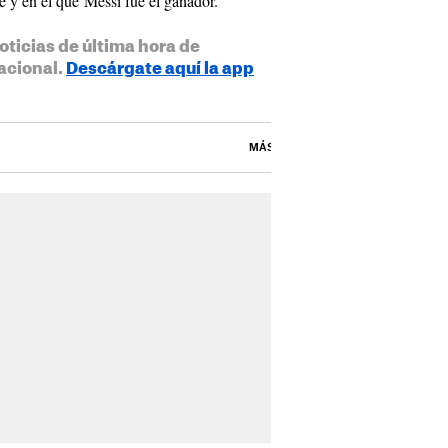
e y en el que Messi fue el ganador.
oticias de última hora de
acional.
Descárgate aquí la app
MÁS