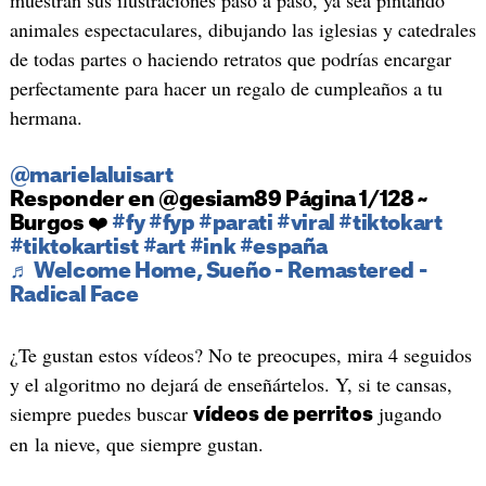
muestran sus ilustraciones paso a paso, ya sea pintando
animales espectaculares, dibujando las iglesias y catedrales
de todas partes o haciendo retratos que podrías encargar
perfectamente para hacer un regalo de cumpleaños a tu
hermana.
@marielaluisart
Responder en @gesiam89 Página 1/128 ~
Burgos ❤️
#fy
#fyp
#parati
#viral
#tiktokart
#tiktokartist
#art
#ink
#españa
♬ Welcome Home, Sueño - Remastered -
Radical Face
¿Te gustan estos vídeos? No te preocupes, mira 4 seguidos
y el algoritmo no dejará de enseñártelos. Y, si te cansas,
siempre puedes buscar
jugando
vídeos de perritos
en la nieve, que siempre gustan.