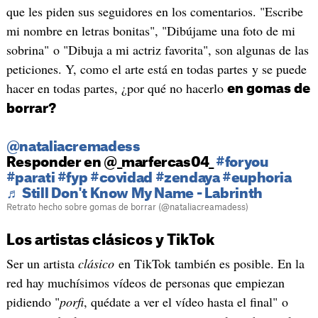
que les piden sus seguidores en los comentarios. "Escribe
mi nombre en letras bonitas", "Dibújame una foto de mi
sobrina" o "Dibuja a mi actriz favorita", son algunas de las
peticiones. Y, como el arte está en todas partes y se puede
hacer en todas partes, ¿por qué no hacerlo
en gomas de
borrar?
@nataliacremadess
Responder en @_marfercas04_
#foryou
#parati
#fyp
#covidad
#zendaya
#euphoria
♬ Still Don't Know My Name - Labrinth
Retrato hecho sobre gomas de borrar (@nataliacreamadess)
Los artistas clásicos y TikTok
Ser un artista
clásico
en TikTok también es posible. En la
red hay muchísimos vídeos de personas que empiezan
pidiendo "
porfi
, quédate a ver el vídeo hasta el final" o