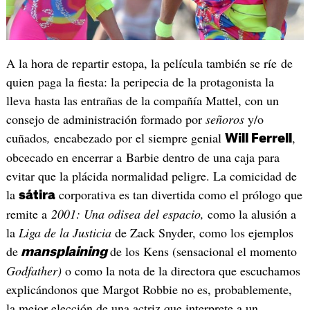
A la hora de repartir estopa, la película también se ríe de
quien paga la fiesta: la peripecia de la protagonista la
lleva hasta las entrañas de la compañía Mattel, con un
consejo de administración formado por
señoros
y/o
cuñados
,
encabezado por el siempre genial
,
Will Ferrell
obcecado en encerrar a Barbie dentro de una caja para
evitar que la plácida normalidad peligre. La comicidad de
la
corporativa es tan divertida como el prólogo que
sátira
remite a
2001: Una odisea del espacio,
como la alusión a
la
Liga de la Justicia
de Zack Snyder, como los ejemplos
de
de los Kens (sensacional el momento
mansplaining
Godfather)
o como la nota de la directora que escuchamos
explicándonos que Margot Robbie no es, probablemente,
la mejor elección de una actriz que interprete a un