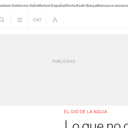
mátum Gobierno Italia
Meloni España
Oferta Rodri Barça
Marrueco menor
EL OJO DE LA AGUJA
Lo que no 