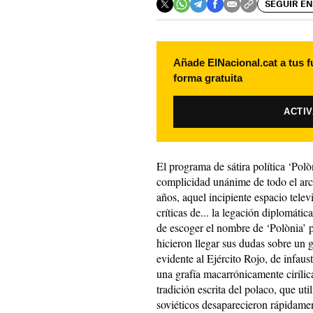
SEGUIR EN
Añade ElNacional.cat a tus f
forma gratuita
ACTI
El programa de sátira política ‘Polò
complicidad unánime de todo el arc
años, aquel incipiente espacio telev
críticas de... la legación diplomáti
de escoger el nombre de ‘Polònia’ 
hicieron llegar sus dudas sobre un
evidente al Ejército Rojo, de infaus
una grafía macarrónicamente cirílic
tradición escrita del polaco, que util
soviéticos desaparecieron rápidament