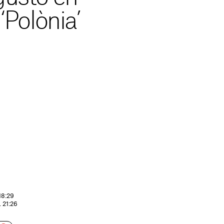
‘Polònia’
18:29
. 21:26