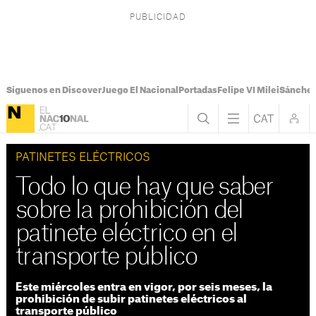
Síguenos en Discover
Juego El Nacional
Portadas
Felipe VI Milei
Sánchez
PATINETES ELÉCTRICOS
Todo lo que hay que saber
sobre la prohibición del
patinete eléctrico en el
transporte público
Este miércoles entra en vigor, por seis meses, la
prohibición de subir patinetes eléctricos al
transporte público