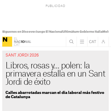
Síguenos en Discover
Juego El Nacional
Ultimátum Gobierno Italia
Melon
SANT JORDI 2026
Libros, rosas y… polen: la
primavera estalla en un Sant
Jordi de éxito
Calles abarrotadas marcan el día laboral más festivo
de Catalunya