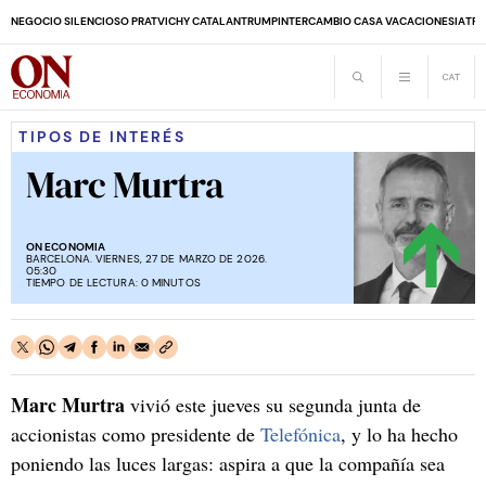
NEGOCIO SILENCIOSO PRAT
VICHY CATALAN
TRUMP
INTERCAMBIO CASA VACACIONES
IA
TRA
TIPOS DE INTERÉS
Marc Murtra
ON ECONOMIA
BARCELONA. VIERNES, 27 DE MARZO DE 2026.
05:30
TIEMPO DE LECTURA: 0 MINUTOS
Marc Murtra
vivió este jueves su segunda junta de
accionistas como presidente de
Telefónica
, y lo ha hecho
poniendo las luces largas: aspira a que la compañía sea