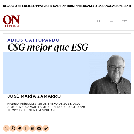
NEGOCIO SILENCIOSO PRAT
VICHY CATALAN
TRUMP
INTERCAMBIO CASA VACACIONES
IA
TRA
ADIÓS GATTOPARDO
CSG mejor que ESG
JOSÉ MARÍA ZAMARRO
MADRID. MIÉRCOLES, 25 DE ENERO DE 2023. 07:55
ACTUALIZADO: MARTES, 31 DE ENERO DE 2023. 20:28
TIEMPO DE LECTURA: 4 MINUTOS