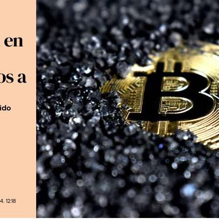
 en
os a
ido
2
 12:18