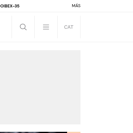
MÁS
DO
IBEX-35