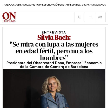
TRABAJOS JUBILADO
JAUME ROURES
FUNDACIÓ PERE TARRÉS
IA
IBEX-35
CASAS ITALIANOS
D
ENTREVISTA
Sílvia Bach:
"Se mira con lupa a las mujeres
en edad fértil, pero no a los
hombres"
Presidenta del Observatori Dona, Empresa i Economia
de la Cambra de Comerç de Barcelona