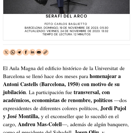
SERAFÍ DEL ARCO
FOTO:
CARLOS BAGLIETTO
BARCELONA. DOMINGO, 19 DE NOVIEMBRE DE 2023. 05:30
ACTUALIZADO: VIERNES, 24 DE NOVIEMBRE DE 2023. 13:32
TIEMPO DE LECTURA: 12 MINUTOS
El Aula Magna del edificio histórico de la Universitat de
homenajear a
Barcelona se llenó hace dos meses para
Antoni Castells (Barcelona, 1950) con motivo de su
jubilación
transversal, con
. La participación fue
académicos, economistas de renombre, políticos
—dos
Jordi Pujol
expresidentes de diferentes colores políticos,
y José Montilla,
y el exconseller que lo sucedió en el
Andreu Mas-Colell
cargo,
—, además de algún banquero,
Josep Oliu
como el presidente del Sabadell,
, y