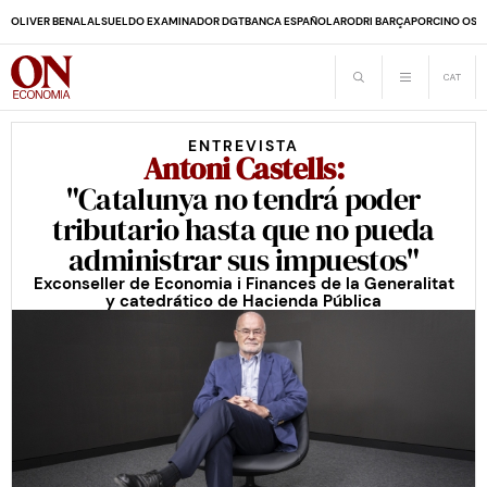
OLIVER BENALAL
SUELDO EXAMINADOR DGT
BANCA ESPAÑOLA
RODRI BARÇA
PORCINO OS
ENTREVISTA
Antoni Castells:
"Catalunya no tendrá poder
tributario hasta que no pueda
administrar sus impuestos"
Exconseller de Economia i Finances de la Generalitat
y catedrático de Hacienda Pública