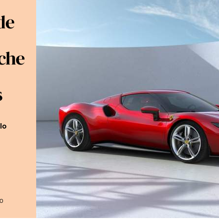
de
che
s
lo
30