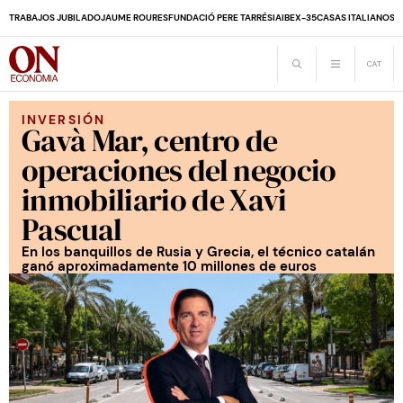
TRABAJOS JUBILADO
JAUME ROURES
FUNDACIÓ PERE TARRÉS
IA
IBEX-35
CASAS ITALIANOS
D
INVERSIÓN
Gavà Mar, centro de
operaciones del negocio
inmobiliario de Xavi
Pascual
En los banquillos de Rusia y Grecia, el técnico catalán
ganó aproximadamente 10 millones de euros