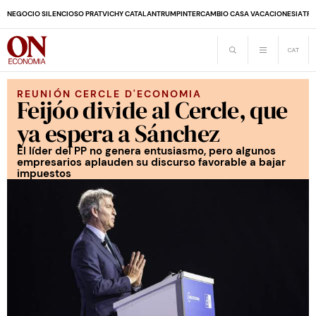
NEGOCIO SILENCIOSO PRAT
VICHY CATALAN
TRUMP
INTERCAMBIO CASA VACACIONES
IA
TRA
REUNIÓN CERCLE D'ECONOMIA
Feijóo divide al Cercle, que
ya espera a Sánchez
El líder del PP no genera entusiasmo, pero algunos
empresarios aplauden su discurso favorable a bajar
impuestos