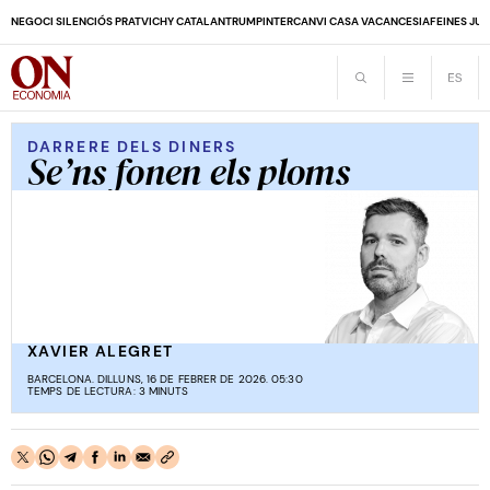
NEGOCI SILENCIÓS PRAT
VICHY CATALAN
TRUMP
INTERCANVI CASA VACANCES
IA
FEINES JUB
DARRERE DELS DINERS
Se’ns fonen els ploms
XAVIER ALEGRET
BARCELONA. DILLUNS, 16 DE FEBRER DE 2026. 05:30
TEMPS DE LECTURA: 3 MINUTS