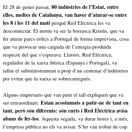
80 indústries de l’Estat, entre
El 28 de gener passat,
elles, moltes de Catalunya, van haver d’aturar-se entre
les 8 i les 11 del matí
perquè Red Eléctrica les va
desconnectar. El motiu va ser la borrasca Kristin, que va
fer aturar parcs eòlics a Portugal de forma imprevista, cosa
que va provocar una caiguda de l’energia produïda
respecte del que s’esperava. Llavors, Red Eléctrica,
regulador de la xarxa ibèrica (Espanya i Portugal), va
tallar el subministrament a prop d’un centenar d’indústries
per evitar que la xarxa se sobrecarregués.
Alguns empresaris que van patir el tall expliquen que va
Estan acostumats a patir-ne de tant en
ser extraordinari.
tant, però són diferents: són curts i Red Eléctrica avisa
abans de fer-los
. Aquesta vegada, va durar hores i, a més,
l’empresa pública no els va avisar. S’ho van trobar de cop.