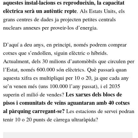
aquestes instal·lacions es reprodueixin, la capacitat
elèctrica serà un autèntic repte
. Als Estats Units, els
grans centres de dades ja projecten petites centrals
nuclears annexes per proveir-los d’energia.
D’aquí a deu anys, en principi, només podrem comprar
cotxes que s’endollen, siguin elèctric o híbrids.
Actualment, dels 30 milions d’automòbils que circulen per
l’Estat, només 600.000 són elèctrics. Què passarà quan
aquesta xifra es multipliqui per 10 o 20, ja que cada any
se’n venen més (uns 100.000 l’any passat), i el 2035
Les xarxes dels blocs de
superin el milió de vendes?
pisos i comunitats de veïns aguantaran amb 40 cotxes
al pàrquing carregant-se?
Les estacions de servei podran
tenir 10 o 20 punts de càrrega ultraràpida?