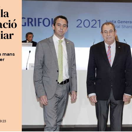
A
la
ació
iar
en mans
er
9:23