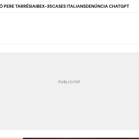
Ó PERE TARRÉS
IA
IBEX-35
CASES ITALIANS
DENÚNCIA CHATGPT