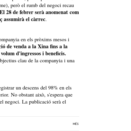
rme), però el rumb del negoci recau
El 28 de febrer serà anomenat com
ç assumirà el càrrec
.
 companyia en els pròxims mesos i
ció de venda a la Xina fins a la
volum d'ingressos i beneficis.
objectius clau de la companyia i una
egistrar un descens del 98% en els
rior. No obstant això, s'espera que
el negoci. La publicació serà el
MÉS