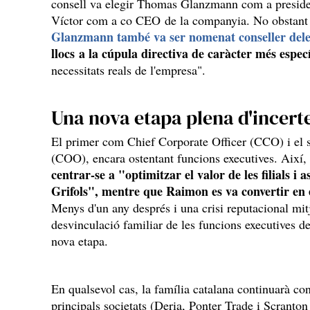
consell va elegir Thomas Glanzmann com a preside
Víctor com a co CEO de la companyia. No obstant
Glanzmann també va ser nomenat conseller del
llocs a la cúpula directiva de caràcter més especí
necessitats reals de l'empresa".
Una nova etapa plena d'incert
El primer com Chief Corporate Officer (CCO) i el 
(COO), encara ostentant funcions executives. Així,
centrar-se a "optimitzar el valor de les filials i 
Grifols", mentre que Raimon es va convertir en 
Menys d'un any després i una crisi reputacional mit
desvinculació familiar de les funcions executives d
nova etapa.
En qualsevol cas, la família catalana continuarà con
principals societats (Deria, Ponter Trade i Scranto