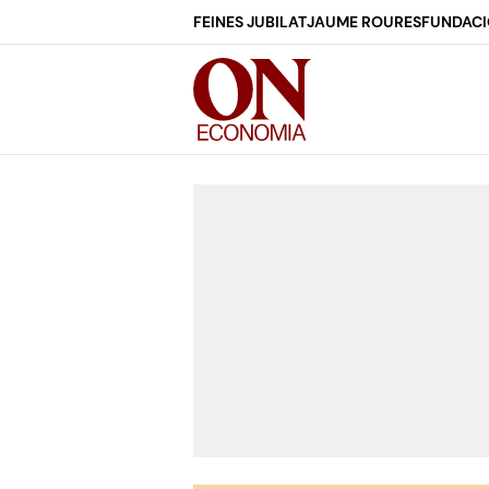
FEINES JUBILAT
JAUME ROURES
FUNDACI