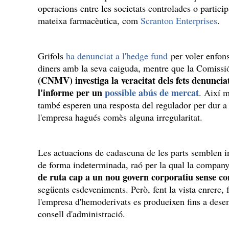
operacions entre les societats controlades o partici
mateixa farmacèutica, com
Scranton Enterprises
.
Grifols
ha denunciat a l'hedge fund
per voler enfons
diners amb la seva caiguda, mentre que la Comissi
(CNMV) investiga la veracitat dels fets denunciat
l'informe per un
possible abús de mercat
. Així m
també esperen una resposta del regulador per dur a
l'empresa hagués comès alguna irregularitat.
Les actuacions de cadascuna de les parts semblen in
de forma indeterminada, raó per la qual la compan
de ruta cap a un nou govern corporatiu sense co
següents esdeveniments. Però, fent la vista enrere, 
l'empresa d'hemoderivats es produeixen fins a desem
consell d'administració.