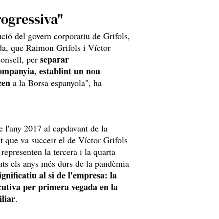
rogressiva"
ció del govern corporatiu de Grifols,
da, que Raimon Grifols i Víctor
separar
consell, per
companyia, establint un nou
zen
a la Borsa espanyola", ha
 l'any 2017 al capdavant de la
que va succeir el de Víctor Grifols
epresenten la tercera i la quarta
rats els anys més durs de la pandèmia
ignificatiu al si de l'empresa: la
cutiva per primera vegada en la
liar
.