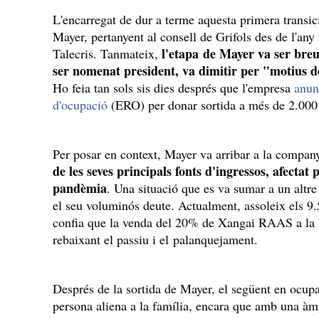
L'encarregat de dur a terme aquesta primera transic
Mayer, pertanyent al consell de Grifols des de l'an
l'etapa de Mayer va ser breu
Talecris. Tanmateix,
ser nomenat president, va dimitir per "motius de
Ho feia tan sols sis dies després que l'empresa
anun
d'ocupació
(ERO) per donar sortida a més de 2.000 t
Per posar en context, Mayer va arribar a la compan
de les seves principals fonts d'ingressos, afectat 
pandèmia
. Una situació que es va sumar a un altre
el seu voluminós deute. Actualment, assoleix els 9.
confia que la venda del 20% de Xangai RAAS a la 
rebaixant el passiu i el palanquejament.
Després de la sortida de Mayer, el següent en ocupar
persona aliena a la família, encara que amb una àmp