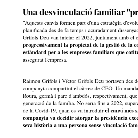
Una desvinculació familiar "p
"Aquests canvis formen part d'una estratègia d'evolu
planificada des de fa temps i acuradament dissenya
Grifols Deu van iniciar el 2022, juntament amb el 
progressivament la propietat de la gestió de la 
estàndard per a les empreses familiars que cotit
assegurat l'empresa.
Raimon Grifols i Víctor Grifols Deu portaven des de
companyia compartint el càrrec de CEO. Un mandat 
Roura, germà i pare d'ambdós, respectivament, que r
generació de la família. No seria fins a 2022, supe
el canvi més s
de la Covid-19, quan es va introduir
companyia va decidir atorgar la presidència exe
seva història a una persona sense vinculació
fami